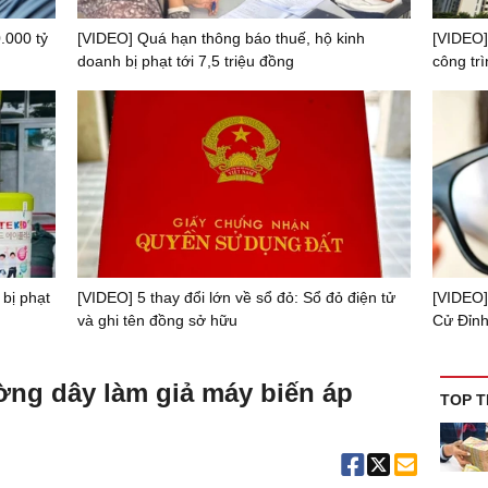
.000 tỷ
[VIDEO] Quá hạn thông báo thuế, hộ kinh
[VIDEO]
doanh bị phạt tới 7,5 triệu đồng
công trì
 bị phạt
[VIDEO] 5 thay đổi lớn về sổ đỏ: Sổ đỏ điện tử
[VIDEO]
và ghi tên đồng sở hữu
Cử Đỉnh
ờng dây làm giả máy biến áp
TOP T