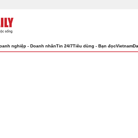
oanh nghiệp - Doanh nhân
Tin 24/7
Tiêu dùng - Bạn đọc
VietnamDa