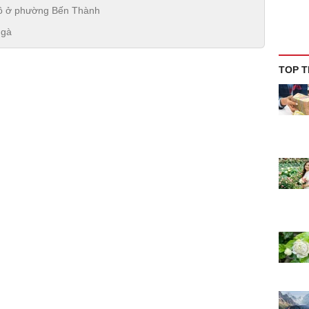
tô ở phường Bến Thành
 gà
TOP T