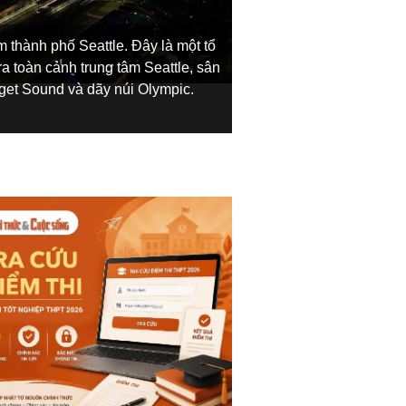
 thành phố Seattle. Đây là một tổ
 toàn cảnh trung tâm Seattle, sân
Công trình này là nơi d
Puget Sound và dãy núi Olympic.
nhà nghề (MLS) và bó
Supercross cùng các c