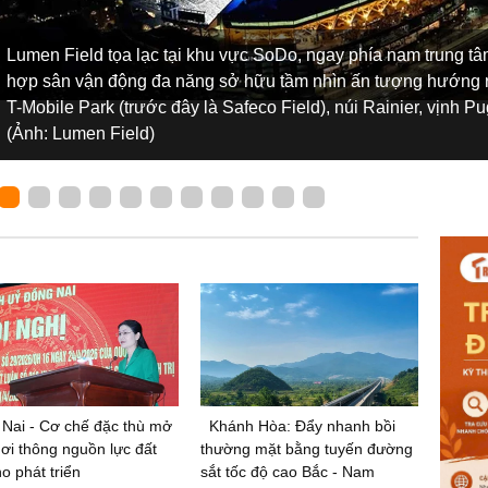
Lumen Field tọa lạc tại khu vực SoDo, ngay phía nam trung tâm
hợp sân vận động đa năng sở hữu tầm nhìn ấn tượng hướng ra
T-Mobile Park (trước đây là Safeco Field), núi Rainier, vịnh 
(Ảnh: Lumen Field)
Nai - Cơ chế đặc thù mở
Khánh Hòa: Đẩy nhanh bồi
khơi thông nguồn lực đất
thường mặt bằng tuyến đường
ho phát triển
sắt tốc độ cao Bắc - Nam