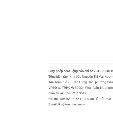
Giấy phép hoạt động báo chí số 29/GP-CBC 
Tổng biên tập:
Nhà báo Nguyễn Thị Mai Hươn
Tòa soạn:
Số 70 Trần Hưng Đạo, phường Cửa
VPĐD tại TP.HCM:
590/24 Phan Văn Trị, phườ
Điện thoại:
024 6 254 3519
Hotline:
096 523 7756 (Toà soạn Hà Nội) / 0
Email:
tkts@kienthuc.net.vn