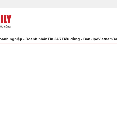
oanh nghiệp - Doanh nhân
Tin 24/7
Tiêu dùng - Bạn đọc
VietnamDa