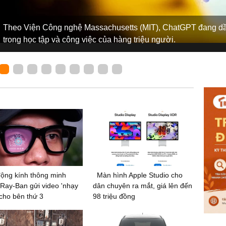
Theo Viện Công nghệ Massachusetts (MIT), ChatGPT đang dần
trong học tập và công việc của hàng triệu người.
ộng kính thông minh
Màn hình Apple Studio cho
Ray-Ban gửi video 'nhạy
dân chuyên ra mắt, giá lên đến
cho bên thứ 3
98 triệu đồng