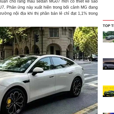
 luận cho rằng mẫu sedan MG07 mới có thiết kế sao
7. Phản ứng này xuất hiện trong bối cảnh MG đang
trường nội địa khi thị phần bán lẻ chỉ đạt 1,1% trong
TOP T