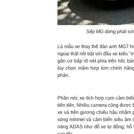
Sếp MG dừng phát sóng
Là mẫu xe thay thế đàn anh MG7 hi
ngoại thất nổi bật với đầu xe kiểu
gân cơ bắp rõ nét phía trên hốc bá
tùy chọn mâm hợp kim chính hãn
phản.
Phần nóc xe tích hợp cụm cảm biến 
tiên tiến. Nhiều camera cũng được bố
xe và trên gương chiếu hậu nhằm ph
sóng milimet và cảm biến siêu âm đư
năng ADAS như đỗ xe tự động, hỗ trợ
cao tốc,...