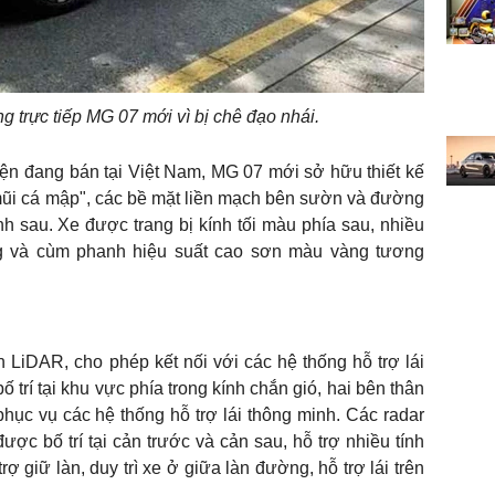
 trực tiếp MG 07 mới vì bị chê đạo nhái.
ện đang bán tại Việt Nam, MG 07 mới sở hữu thiết kế
 "mũi cá mập", các bề mặt liền mạch bên sườn và đường
nh sau. Xe được trang bị kính tối màu phía sau, nhiều
g và cùm phanh hiệu suất cao sơn màu vàng tương
LiDAR, cho phép kết nối với các hệ thống hỗ trợ lái
 trí tại khu vực phía trong kính chắn gió, hai bên thân
ục vụ các hệ thống hỗ trợ lái thông minh. Các radar
ợc bố trí tại cản trước và cản sau, hỗ trợ nhiều tính
 giữ làn, duy trì xe ở giữa làn đường, hỗ trợ lái trên