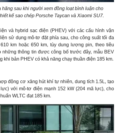
ủa hãng sau khi người xem đồng loạt bình luận cho
hiết kế sao chép Porsche Taycan và Xiaomi SU7.
iện và hybrid sạc điện (PHEV) với các cấu hình vận
ện sử dụng mô-tơ đặt phía sau, cho công suất tối đa
610 km hoặc 650 km, tùy dung lượng pin, theo tiêu
 những thông tin được công bố trước đây, mẫu BEV
ong khi bản PHEV có khả năng chạy thuần điện 185 km.
ợp động cơ xăng hút khí tự nhiên, dung tích 1.5L, tạo
 lực) với mô-tơ điện mạnh 152 kW (204 mã lực), cho
 chuẩn WLTC đạt 185 km.