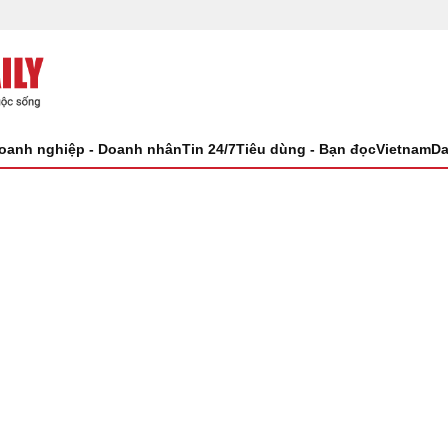
oanh nghiệp - Doanh nhân
Tin 24/7
Tiêu dùng - Bạn đọc
VietnamDa