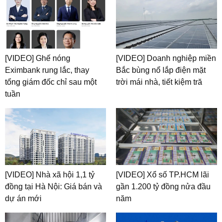
[VIDEO] Ghế nóng
[VIDEO] Doanh nghiệp miền
Eximbank rung lắc, thay
Bắc bùng nổ lắp điện mặt
tổng giám đốc chỉ sau một
trời mái nhà, tiết kiệm tră
tuần
[VIDEO] Nhà xã hội 1,1 tỷ
[VIDEO] Xổ số TP.HCM lãi
đồng tại Hà Nội: Giá bán và
gần 1.200 tỷ đồng nửa đầu
dự án mới
năm