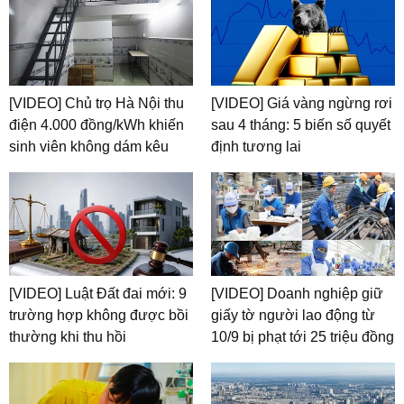
[VIDEO] Chủ trọ Hà Nội thu
[VIDEO] Giá vàng ngừng rơi
điện 4.000 đồng/kWh khiến
sau 4 tháng: 5 biến số quyết
sinh viên không dám kêu
định tương lai
[VIDEO] Luật Đất đai mới: 9
[VIDEO] Doanh nghiệp giữ
trường hợp không được bồi
giấy tờ người lao động từ
thường khi thu hồi
10/9 bị phạt tới 25 triệu đồng