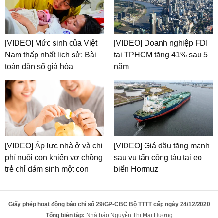
[VIDEO] Mức sinh của Việt
[VIDEO] Doanh nghiệp FDI
Nam thấp nhất lịch sử: Bài
tại TPHCM tăng 41% sau 5
toán dân số già hóa
năm
[VIDEO] Áp lực nhà ở và chi
[VIDEO] Giá dầu tăng mạnh
phí nuôi con khiến vợ chồng
sau vụ tấn công tàu tại eo
trẻ chỉ dám sinh một con
biển Hormuz
Giấy phép hoạt động báo chí số 29/GP-CBC Bộ TTTT cấp ngày 24/12/2020
Tổng biên tập:
Nhà báo Nguyễn Thị Mai Hương