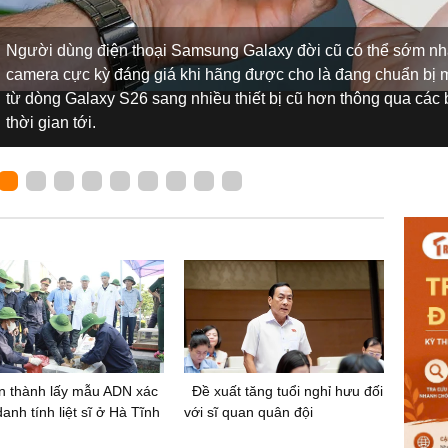
Người dùng điện thoại Samsung Galaxy đời cũ có thể sớm n
camera cực kỳ đáng giá khi hãng được cho là đang chuẩn bị m
từ dòng Galaxy S26 sang nhiều thiết bị cũ hơn thông qua các
thời gian tới.
n thành lấy mẫu ADN xác
Đề xuất tăng tuổi nghỉ hưu đối
danh tính liệt sĩ ở Hà Tĩnh
với sĩ quan quân đội