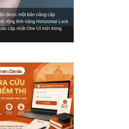
hận được một bản nâng cấp
Thông tin này xuất hiệ
ở rộng tính năng Horizontal Lock
cộng đồng Samsung, ch
 bản cập nhật One UI mới trong
khóa đường chân trời 
dụng Samsung Membe