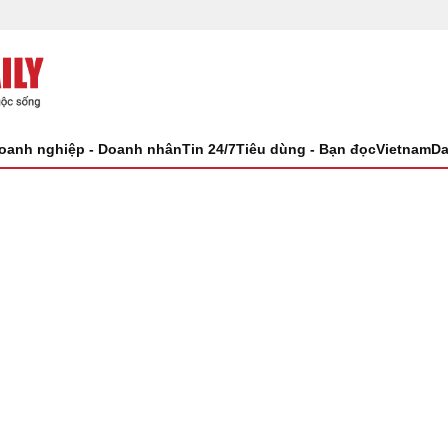
oanh nghiệp - Doanh nhân
Tin 24/7
Tiêu dùng - Bạn đọc
VietnamDa