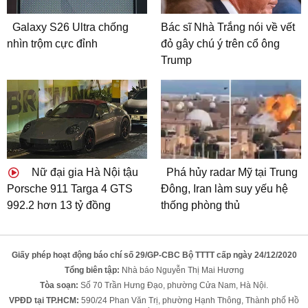
Galaxy S26 Ultra chống
Bác sĩ Nhà Trắng nói về vết
nhìn trộm cực đỉnh
đỏ gây chú ý trên cổ ông
Trump
Nữ đại gia Hà Nội tậu
Phá hủy radar Mỹ tại Trung
Porsche 911 Targa 4 GTS
Đông, Iran làm suy yếu hệ
992.2 hơn 13 tỷ đồng
thống phòng thủ
Giấy phép hoạt động báo chí số 29/GP-CBC Bộ TTTT cấp ngày 24/12/2020
Tổng biên tập:
Nhà báo Nguyễn Thị Mai Hương
Tòa soạn:
Số 70 Trần Hưng Đạo, phường Cửa Nam, Hà Nội.
VPĐD tại TP.HCM:
590/24 Phan Văn Trị, phường Hạnh Thông, Thành phố Hồ