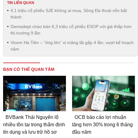
TIN LIÊN QUAN
4,1 triệu cổ phiếu SJE không ai mua, Sông Đà thoái vốn bất
thành
Gemadept chào bán 6,3 triệu cổ phiếu ESOP với giá thấp hơn
thị trường 9 lần
Vicem Hà Tiên – “ông lớn” xi măng lãi gấp 4 lần, vượt kế hoạch
năm
BẠN CÓ THỂ QUAN TÂM
BVBank Thái Nguyên lộ
OCB báo cáo lợi nhuận
nhiều tồn tại trong thẩm định
tăng hơn 30% trong 6 tháng
tín dụng và lưu trữ hồ sơ
đầu năm