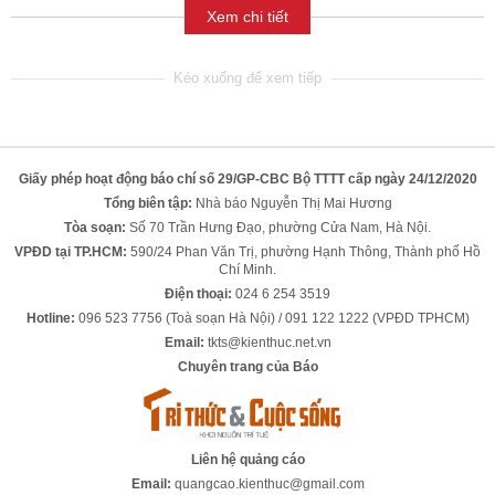
Xem chi tiết
Giấy phép hoạt động báo chí số 29/GP-CBC Bộ TTTT cấp ngày 24/12/2020
Tổng biên tập:
Nhà báo Nguyễn Thị Mai Hương
Tòa soạn:
Số 70 Trần Hưng Đạo, phường Cửa Nam, Hà Nội.
VPĐD tại TP.HCM:
590/24 Phan Văn Trị, phường Hạnh Thông, Thành phố Hồ
Chí Minh.
Điện thoại:
024 6 254 3519
Hotline:
096 523 7756 (Toà soạn Hà Nội) / 091 122 1222 (VPĐD TPHCM)
Email:
tkts@kienthuc.net.vn
Chuyên trang của Báo
Liên hệ quảng cáo
Email:
quangcao.kienthuc@gmail.com