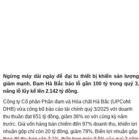
Ngừng máy dài ngày để đại tu thiết bị khiến sản lượng
giảm mạnh, Đạm Hà Bắc báo lỗ gần 100 tỷ trong quý 3,
nâng lỗ lũy kế lên 2.142 tỷ đồng.
Công ty Cổ phần Phân đạm và Hóa chất Hà Bắc (UPCoM:
DHB) vừa công bố báo cáo tài chính quý 3/2025 với doanh
thu thuần đạt 651 tỷ đồng, giảm 36% so với cùng kỳ năm
trước. Giá vốn hàng bán chiếm đến 97% doanh thu, khiến lợi
nhuận gộp chỉ còn 20 tỷ đồng, giảm 79%. Biên lợi nhuận gộp
theo đó thu hẹp còn 3,1%, thấp hơn mức 9,5% của quý 3 năm