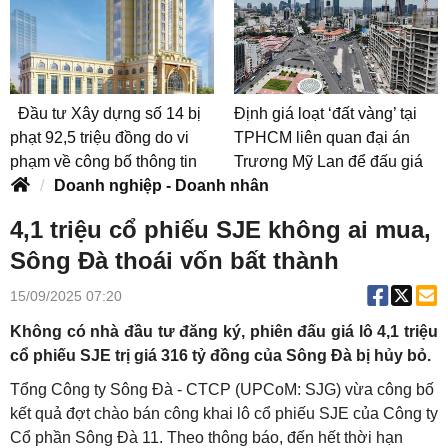
Đầu tư Xây dựng số 14 bị
Định giá loạt ‘đất vàng’ tại
phạt 92,5 triệu đồng do vi
TPHCM liên quan đại án
phạm về công bố thông tin
Trương Mỹ Lan để đấu giá
Doanh nghiệp - Doanh nhân
4,1 triệu cổ phiếu SJE không ai mua,
Sông Đà thoái vốn bất thành
15/09/2025 07:20
Không có nhà đầu tư đăng ký, phiên đấu giá lô 4,1 triệu
cổ phiếu SJE trị giá 316 tỷ đồng của Sông Đà bị hủy bỏ.
Tổng Công ty Sông Đà - CTCP (UPCoM: SJG) vừa công bố
kết quả đợt chào bán công khai lô cổ phiếu SJE của Công ty
Cổ phần Sông Đà 11. Theo thông báo, đến hết thời hạn