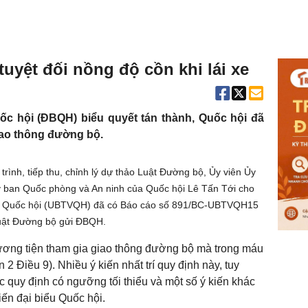
uyệt đối nồng độ cồn khi lái xe
uốc hội (ĐBQH) biểu quyết tán thành, Quốc hội đã
giao thông đường bộ.
 trình, tiếp thu, chỉnh lý dự thảo Luật Đường bộ, Ủy viên Ủy
 ban Quốc phòng và An ninh của Quốc hội Lê Tấn Tới cho
vụ Quốc hội (UBTVQH) đã có Báo cáo số 891/BC-UBTVQH15
o Luật Đường bộ gửi ĐBQH.
ương tiện tham gia giao thông đường bộ mà trong máu
2 Điều 9). Nhiều ý kiến nhất trí quy định này, tuy
c quy định có ngưỡng tối thiểu và một số ý kiến khác
ến đại biểu Quốc hội.