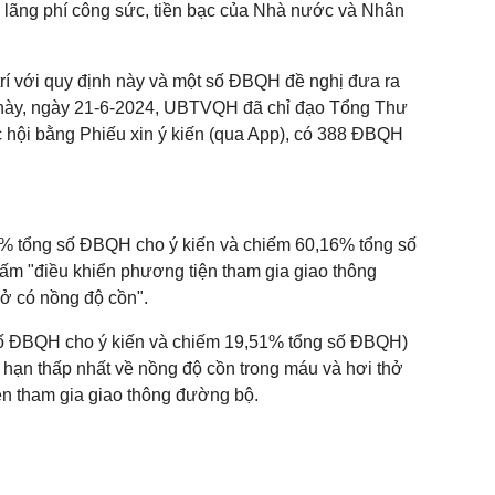
ây lãng phí công sức, tiền bạc của Nhà nước và Nhân
trí với quy định này và một số ĐBQH đề nghị đưa ra
p này, ngày 21-6-2024, UBTVQH đã chỉ đạo Tổng Thư
c hội bằng Phiếu xin ý kiến (qua App), có 388 ĐBQH
% tổng số ĐBQH cho ý kiến và chiếm 60,16% tổng số
cấm "điều khiển phương tiện tham gia giao thông
ở có nồng độ cồn".
ố ĐBQH cho ý kiến và chiếm 19,51% tổng số ĐBQH)
 hạn thấp nhất về nồng độ cồn trong máu và hơi thở
ện tham gia giao thông đường bộ.