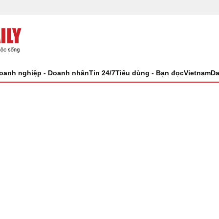
oanh nghiệp - Doanh nhân
Tin 24/7
Tiêu dùng - Bạn đọc
VietnamDa