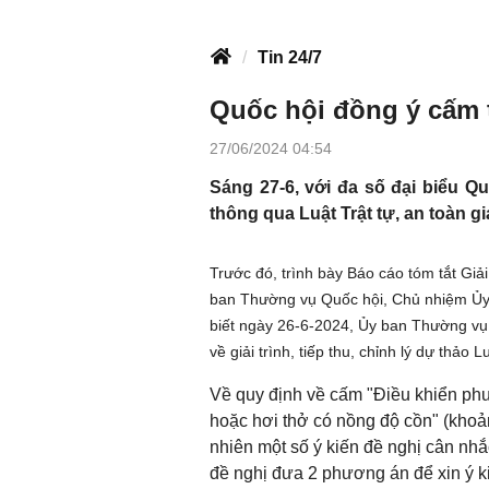
Tin 24/7
Quốc hội đồng ý cấm t
27/06/2024 04:54
Sáng 27-6, với đa số đại biểu Q
thông qua Luật Trật tự, an toàn 
Trước đó, trình bày Báo cáo tóm tắt Giải
ban Thường vụ Quốc hội, Chủ nhiệm Ủy
biết ngày 26-6-2024, Ủy ban Thường 
về giải trình, tiếp thu, chỉnh lý dự thả
Về quy định về cấm "Điều khiển ph
hoặc hơi thở có nồng độ cồn" (khoản 
nhiên một số ý kiến đề nghị cân nhắ
đề nghị đưa 2 phương án để xin ý ki