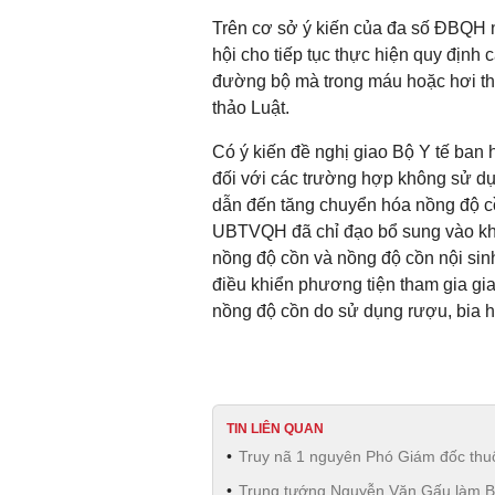
Trên cơ sở ý kiến của đa số ĐBQH n
hội cho tiếp tục thực hiện quy định
đường bộ mà trong máu hoặc hơi thở
thảo Luật.
Có ý kiến đề nghị giao Bộ Y tế ban 
đối với các trường hợp không sử d
dẫn đến tăng chuyển hóa nồng độ cồ
UBTVQH đã chỉ đạo bổ sung vào kho
nồng độ cồn và nồng độ cồn nội sin
điều khiển phương tiện tham gia gi
nồng độ cồn do sử dụng rượu, bia 
TIN LIÊN QUAN
Truy nã 1 nguyên Phó Giám đốc th
Trung tướng Nguyễn Văn Gấu làm Bí