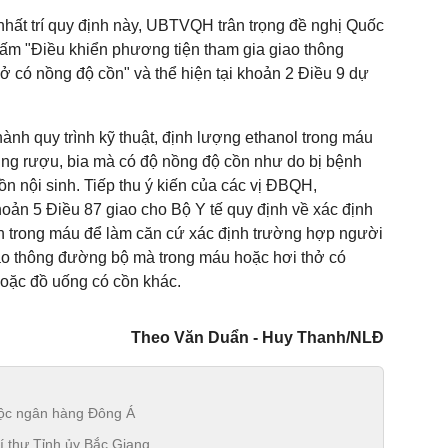
hất trí quy định này, UBTVQH trân trọng đề nghị Quốc
 cấm "Điều khiển phương tiện tham gia giao thông
 có nồng độ cồn" và thể hiện tại khoản 2 Điều 9 dự
hành quy trình kỹ thuật, định lượng ethanol trong máu
ụng rượu, bia mà có độ nồng độ cồn như do bị bệnh
n nội sinh. Tiếp thu ý kiến của các vị ĐBQH,
ản 5 Điều 87 giao cho Bộ Y tế quy định về xác định
h trong máu để làm căn cứ xác định trường hợp người
ao thông đường bộ mà trong máu hoặc hơi thở có
hoặc đồ uống có cồn khác.
Theo Văn Duẩn - Huy Thanh/NLĐ
uộc ngân hàng Đông Á
 thư Tỉnh ủy Bắc Giang