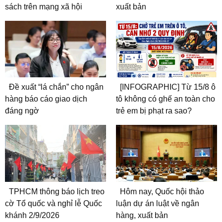
sách trên mạng xã hội
xuất bản
Đề xuất “lá chắn” cho ngân
[INFOGRAPHIC] Từ 15/8 ô
hàng báo cáo giao dịch
tô không có ghế an toàn cho
đáng ngờ
trẻ em bị phạt ra sao?
TPHCM thông báo lịch treo
Hôm nay, Quốc hội thảo
cờ Tổ quốc và nghỉ lễ Quốc
luận dự án luật về ngân
khánh 2/9/2026
hàng, xuất bản