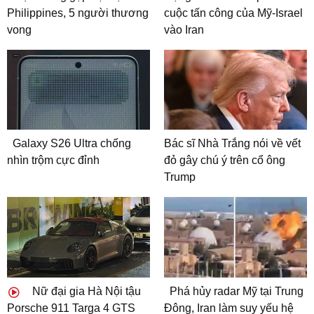
Philippines, 5 người thương
cuộc tấn công của Mỹ-Israel
vong
vào Iran
Galaxy S26 Ultra chống
Bác sĩ Nhà Trắng nói về vết
nhìn trộm cực đỉnh
đỏ gây chú ý trên cổ ông
Trump
Nữ đại gia Hà Nội tậu
Phá hủy radar Mỹ tại Trung
Porsche 911 Targa 4 GTS
Đông, Iran làm suy yếu hệ