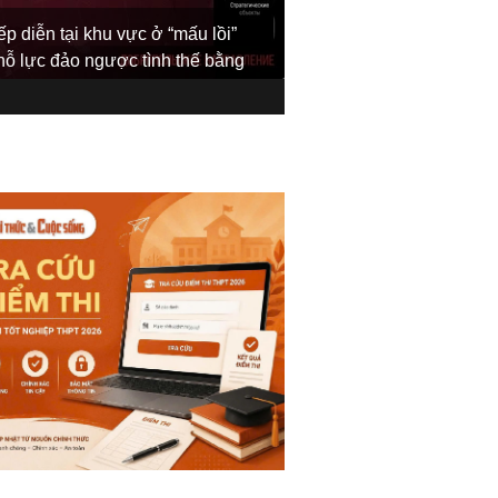
Trong khi quân đội Uk
ếp diễn tại khu vực ở “mấu lồi”
sườn phía đông của kh
 nỗ lực đảo ngược tình thế bằng
sườn phía tây, cách n
Dobropolye đều là cán