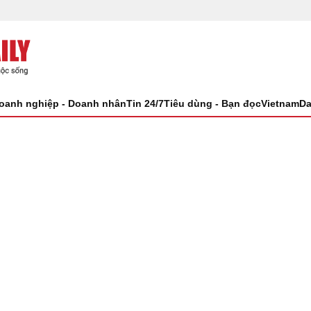
oanh nghiệp - Doanh nhân
Tin 24/7
Tiêu dùng - Bạn đọc
VietnamDa