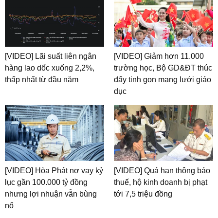
[VIDEO] Lãi suất liên ngân
[VIDEO] Giảm hơn 11.000
hàng lao dốc xuống 2,2%,
trường học, Bộ GD&ĐT thúc
thấp nhất từ đầu năm
đẩy tinh gọn mạng lưới giáo
dục
[VIDEO] Hòa Phát nợ vay kỷ
[VIDEO] Quá hạn thông báo
lục gần 100.000 tỷ đồng
thuế, hộ kinh doanh bị phạt
nhưng lợi nhuận vẫn bùng
tới 7,5 triệu đồng
nổ