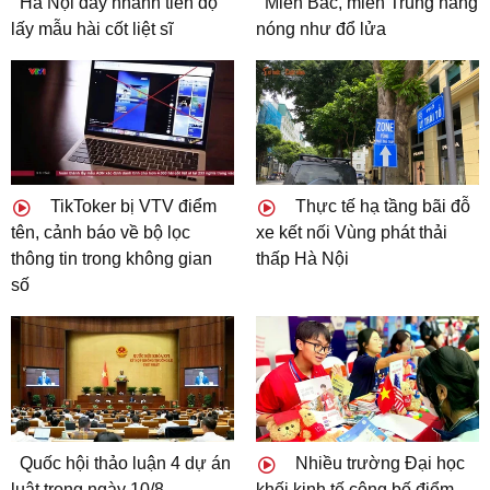
Hà Nội đẩy nhanh tiến độ
Miền Bắc, miền Trung nắng
lấy mẫu hài cốt liệt sĩ
nóng như đổ lửa
TikToker bị VTV điểm
Thực tế hạ tầng bãi đỗ
tên, cảnh báo về bộ lọc
xe kết nối Vùng phát thải
thông tin trong không gian
thấp Hà Nội
số
Quốc hội thảo luận 4 dự án
Nhiều trường Đại học
luật trong ngày 10/8
khối kinh tế công bố điểm