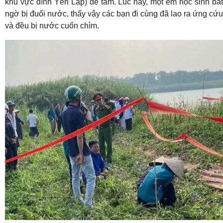
khu vực đình Yên Lập) để tắm. Lúc này, một em học sinh bất
ngờ bị đuối nước, thấy vậy các bạn đi cùng đã lao ra ứng cứu
và đều bị nước cuốn chìm.