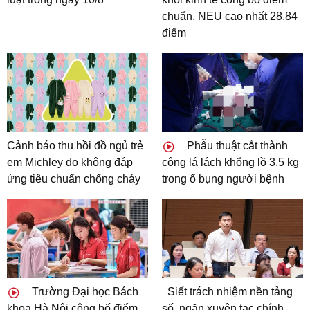
chuẩn, NEU cao nhất 28,84
điểm
Cảnh báo thu hồi đồ ngủ trẻ
Phẫu thuật cắt thành
em Michley do không đáp
công lá lách khổng lồ 3,5 kg
ứng tiêu chuẩn chống cháy
trong ổ bụng người bệnh
Trường Đại học Bách
Siết trách nhiệm nền tảng
khoa Hà Nội công bố điểm
số, ngăn xuyên tạc chính