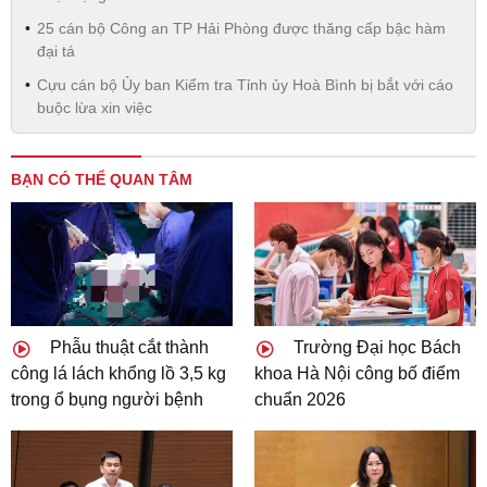
25 cán bộ Công an TP Hải Phòng được thăng cấp bậc hàm
đại tá
Cựu cán bộ Ủy ban Kiểm tra Tỉnh ủy Hoà Bình bị bắt với cáo
buộc lừa xin việc
BẠN CÓ THỂ QUAN TÂM
Phẫu thuật cắt thành
Trường Đại học Bách
công lá lách khổng lồ 3,5 kg
khoa Hà Nội công bố điểm
trong ổ bụng người bệnh
chuẩn 2026