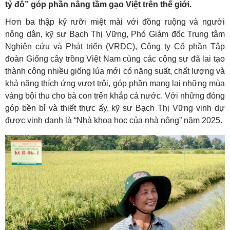
tỷ đô” góp phần nâng tầm gạo Việt trên thế giới.
Hơn ba thập kỷ rưỡi miệt mài với đồng ruộng và người
nông dân, kỹ sư Bạch Thị Vững, Phó Giám đốc Trung tâm
Nghiên cứu và Phát triển (VRDC), Công ty Cổ phần Tập
đoàn Giống cây trồng Việt Nam cùng các cộng sự đã lai tạo
thành công nhiều giống lúa mới có năng suất, chất lượng và
khả năng thích ứng vượt trội, góp phần mang lại những mùa
vàng bội thu cho bà con trên khắp cả nước. Với những đóng
góp bền bỉ và thiết thực ấy, kỹ sư Bạch Thị Vững vinh dự
được vinh danh là “Nhà khoa học của nhà nông” năm 2025.