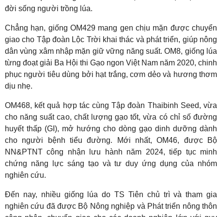
đời sống người trồng lúa.
Chẳng hạn, giống OM429 mang gen chịu mặn được chuyển
giao cho Tập đoàn Lộc Trời khai thác và phát triển, giúp nông
dân vùng xâm nhập mặn giữ vững năng suất. OM8, giống lúa
từng đoạt giải Ba Hội thi Gạo ngon Việt Nam năm 2020, chinh
phục người tiêu dùng bởi hạt trắng, cơm dẻo và hương thơm
dịu nhẹ.
OM468, kết quả hợp tác cùng Tập đoàn Thaibinh Seed, vừa
cho năng suất cao, chất lượng gạo tốt, vừa có chỉ số đường
huyết thấp (GI), mở hướng cho dòng gạo dinh dưỡng dành
cho người bệnh tiểu đường. Mới nhất, OM46, được Bộ
NN&PTNT công nhận lưu hành năm 2024, tiếp tục minh
chứng năng lực sáng tạo và tư duy ứng dụng của nhóm
nghiên cứu.
Đến nay, nhiều giống lúa do TS Tiên chủ trì và tham gia
nghiên cứu đã được Bộ Nông nghiệp và Phát triển nông thôn