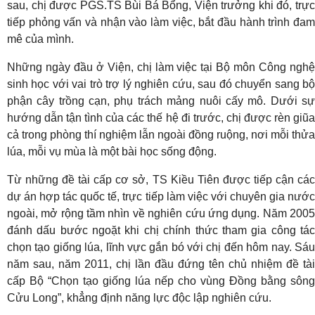
sau, chị được PGS.TS Bùi Bá Bổng, Viện trưởng khi đó, trực
tiếp phỏng vấn và nhận vào làm việc, bắt đầu hành trình đam
mê của mình.
Những ngày đầu ở Viện, chị làm việc tại Bộ môn Công nghệ
sinh học với vai trò trợ lý nghiên cứu, sau đó chuyển sang bộ
phận cây trồng cạn, phụ trách mảng nuôi cấy mô. Dưới sự
hướng dẫn tận tình của các thế hệ đi trước, chị được rèn giũa
cả trong phòng thí nghiệm lẫn ngoài đồng ruộng, nơi mỗi thửa
lúa, mỗi vụ mùa là một bài học sống động.
Từ những đề tài cấp cơ sở, TS Kiều Tiên được tiếp cận các
dự án hợp tác quốc tế, trực tiếp làm việc với chuyên gia nước
ngoài, mở rộng tầm nhìn về nghiên cứu ứng dụng. Năm 2005
đánh dấu bước ngoặt khi chị chính thức tham gia công tác
chọn tạo giống lúa, lĩnh vực gắn bó với chị đến hôm nay. Sáu
năm sau, năm 2011, chị lần đầu đứng tên chủ nhiệm đề tài
cấp Bộ “Chọn tạo giống lúa nếp cho vùng Đồng bằng sông
Cửu Long”, khẳng định năng lực độc lập nghiên cứu.