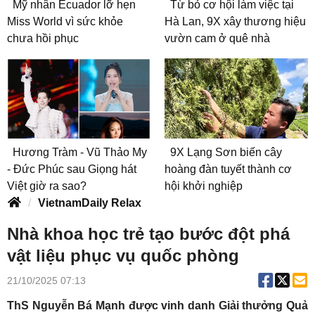
Mỹ nhân Ecuador lỡ hẹn
Từ bỏ cơ hội làm việc tại
Miss World vì sức khỏe
Hà Lan, 9X xây thương hiệu
chưa hồi phục
vườn cam ở quê nhà
Hương Tràm - Vũ Thảo My
9X Lạng Sơn biến cây
- Đức Phúc sau Giọng hát
hoàng đàn tuyết thành cơ
Việt giờ ra sao?
hội khởi nghiệp
VietnamDaily Relax
Nhà khoa học trẻ tạo bước đột phá
vật liệu phục vụ quốc phòng
21/10/2025 07:13
ThS Nguyễn Bá Mạnh được vinh danh Giải thưởng Quả