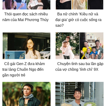
Thói quen đọc sách nhiều
Ba nữ chính ‘Kiều nữ và
năm của Mai Phương Thúy
đại gia’ giờ có cuộc sống ra
sao?
Cô gái Gen Z đưa khảm
Chuyện tình sau ba lần gặp
trai làng Chuôn Ngọ đến
của vợ chồng 'lính chì' 9X
gần người trẻ