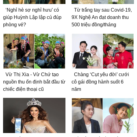
‘Nghỉ hè sợ nghỉ hưu’ có
Từ trắng tay sau Covid-19,
giúp Huỳnh Lập lập cú đúp
9X Nghệ An đạt doanh thu
phòng vé?
500 triệu đồng/tháng
Vừ Thị Xia - Vừ Chứ tạo
Chàng ‘Cụt yêu đời’ cưới
nguồn thu ổn định bắt đầu từ
cô gái đồng hành suốt 6
chiếc điện thoại cũ
năm