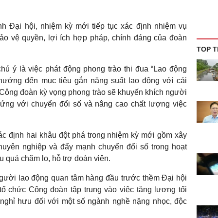
nh Đại hội, nhiệm kỳ mới tiếp tục xác định nhiệm vụ
bảo vệ quyền, lợi ích hợp pháp, chính đáng của đoàn
TOP T
ú ý là việc phát động phong trào thi đua “Lao động
, hướng đến mục tiêu gắn năng suất lao động với cải
 Công đoàn kỳ vọng phong trào sẽ khuyến khích người
 ứng với chuyển đổi số và nâng cao chất lượng việc
c định hai khâu đột phá trong nhiệm kỳ mới gồm xây
uyên nghiệp và đẩy mạnh chuyển đổi số trong hoạt
 quả chăm lo, hỗ trợ đoàn viên.
người lao động quan tâm hàng đầu trước thềm Đại hội
tổ chức Công đoàn tập trung vào việc tăng lương tối
i nghỉ hưu đối với một số ngành nghề nặng nhọc, độc