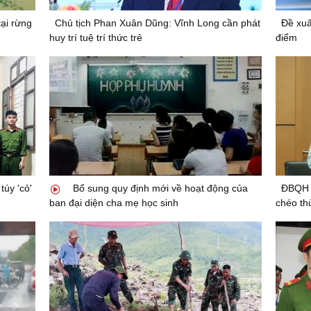
tại rừng
Chủ tịch Phan Xuân Dũng: Vĩnh Long cần phát
Đề xuấ
huy trí tuệ trí thức trẻ
điểm
úy 'cỏ'
Bổ sung quy định mới về hoạt động của
ĐBQH 
ban đại diện cha mẹ học sinh
chéo th