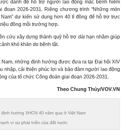
được dành để hỗ trợ người lao động mắc bệnh hiểm
ai đoạn 2026-2031. Riêng chương trình “Những món
 Nam” dự kiến sử dụng hơn 40 tỉ đồng để hỗ trợ trực
triệu đồng mỗi trường hợp.
iên cứu xây dựng thành quỹ hỗ trợ dài hạn nhằm giúp
cảnh khó khăn do bệnh tật.
 Nam, những định hướng được đưa ra tại Đại hội XIV
u nhập, cải thiện phúc lợi và bảo đảm người lao động
 động của tổ chức Công đoàn giai đoạn 2026-2031.
Theo Chung Thủy/VOV.VN
ới định hướng XHCN 40 năm qua ở Việt Nam
ạnh vì sự phát triển của đất nước