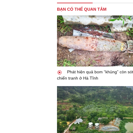
BẠN CÓ THỂ QUAN TÂM
Phát hiện quả bom “khủng” còn sót 
chiến tranh ở Hà Tĩnh