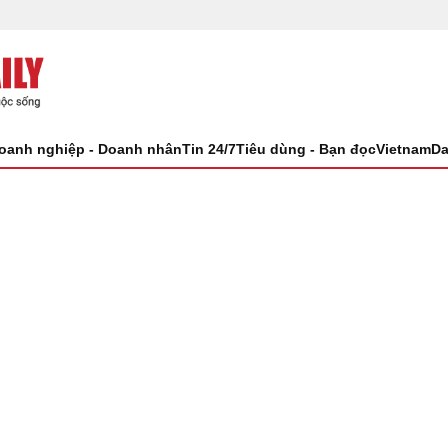
oanh nghiệp - Doanh nhân
Tin 24/7
Tiêu dùng - Bạn đọc
VietnamDa