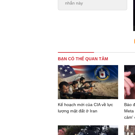
nhắn này
BẠN CÓ THỂ QUAN TÂM
Kế hoạch mới của CIA về lực
Báo đ
lượng mặt đất ở Iran
Meta 
cảm' 