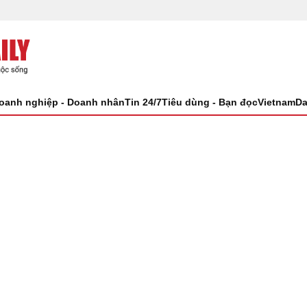
oanh nghiệp - Doanh nhân
Tin 24/7
Tiêu dùng - Bạn đọc
VietnamDa