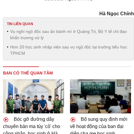
Hà Ngọc Chính
TIN LIÊN QUAN
Vụ nghi ngộ độc sau ăn bánh mì ở Quảng Trị, Bộ Y tế chỉ đạo
khẩn trương xử lý
Hơn 20 học sinh nhập viện sau vụ ngộ độc tại trường tiểu học
TPHCM
BẠN CÓ THỂ QUAN TÂM
Bóc gỡ đường dây
Bổ sung quy định mới
chuyên bán ma túy 'cỏ' cho
về hoạt động của ban đại
công nhân, học sinh ở Hà
diện cha mẹ học sinh