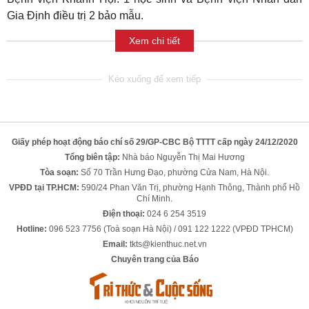
Gia Định điều trị 2 bảo mẫu.
Xem chi tiết
Giấy phép hoạt động báo chí số 29/GP-CBC Bộ TTTT cấp ngày 24/12/2020
Tổng biên tập:
Nhà báo Nguyễn Thị Mai Hương
Tòa soạn:
Số 70 Trần Hưng Đạo, phường Cửa Nam, Hà Nội.
VPĐD tại TP.HCM:
590/24 Phan Văn Trị, phường Hạnh Thông, Thành phố Hồ
Chí Minh.
Điện thoại:
024 6 254 3519
Hotline:
096 523 7756 (Toà soạn Hà Nội) / 091 122 1222 (VPĐD TPHCM)
Email:
tkts@kienthuc.net.vn
Chuyên trang của Báo