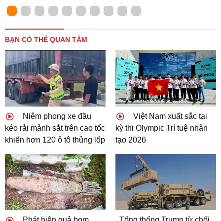
BẠN CÓ THỂ QUAN TÂM
Niêm phong xe đầu
Việt Nam xuất sắc tại
kéo rải mảnh sắt trên cao tốc
kỳ thi Olympic Trí tuệ nhân
khiến hơn 120 ô tô thủng lốp
tạo 2026
Phát hiện quả bom
Tổng thống Trump từ chối