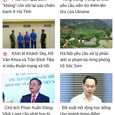
“khủng” còn sót lại sau chiến
yêu cầu viện trợ thêm tên
tranh ở Hà Tĩnh
lửa của Ukraine
Khởi tố Khánh Sky, Hồ
Hà Nội yêu cầu xử lý phản
Văn Khoa và Trần Đình Tiệp
ánh vi phạm tại rừng phòng
vì mâu thuẫn mạng xã hội
hộ Sóc Sơn
Chủ tịch Phan Xuân Dũng:
Đề xuất mở rộng học bổng
Vĩnh Long cần phát huy trí
cho ngành trọng điểm