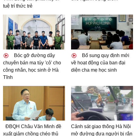
tuệ trí thức trẻ
Bóc gỡ đường dây
Bổ sung quy định mới
chuyên bán ma túy 'cỏ' cho
về hoạt động của ban đại
công nhân, học sinh ở Hà
diện cha mẹ học sinh
Tĩnh
ĐBQH Châu Văn Minh đề
Cảnh sát giao thông Hà Nội
xuất giảm chồng chéo thủ
mở đường đưa người bị rắn