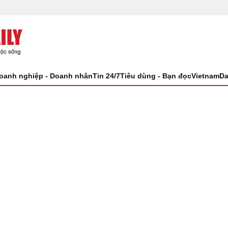
oanh nghiệp - Doanh nhân
Tin 24/7
Tiêu dùng - Bạn đọc
VietnamDa