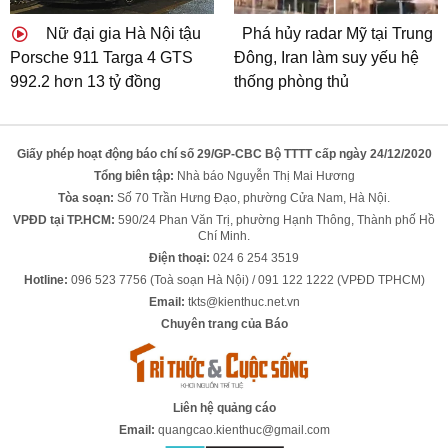
Nữ đại gia Hà Nội tậu
Phá hủy radar Mỹ tại Trung
Porsche 911 Targa 4 GTS
Đông, Iran làm suy yếu hệ
992.2 hơn 13 tỷ đồng
thống phòng thủ
Giấy phép hoạt động báo chí số 29/GP-CBC Bộ TTTT cấp ngày 24/12/2020
Tổng biên tập:
Nhà báo Nguyễn Thị Mai Hương
Tòa soạn:
Số 70 Trần Hưng Đạo, phường Cửa Nam, Hà Nội.
VPĐD tại TP.HCM:
590/24 Phan Văn Trị, phường Hạnh Thông, Thành phố Hồ
Chí Minh.
Điện thoại:
024 6 254 3519
Hotline:
096 523 7756 (Toà soạn Hà Nội) / 091 122 1222 (VPĐD TPHCM)
Email:
tkts@kienthuc.net.vn
Chuyên trang của Báo
Liên hệ quảng cáo
Email:
quangcao.kienthuc@gmail.com