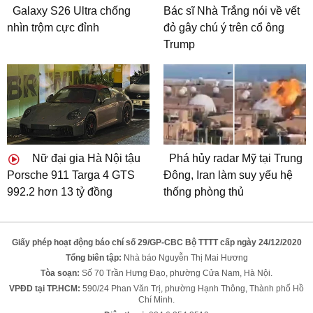
Galaxy S26 Ultra chống
Bác sĩ Nhà Trắng nói về vết
nhìn trộm cực đỉnh
đỏ gây chú ý trên cổ ông
Trump
Nữ đại gia Hà Nội tậu
Phá hủy radar Mỹ tại Trung
Porsche 911 Targa 4 GTS
Đông, Iran làm suy yếu hệ
992.2 hơn 13 tỷ đồng
thống phòng thủ
Giấy phép hoạt động báo chí số 29/GP-CBC Bộ TTTT cấp ngày 24/12/2020
Tổng biên tập:
Nhà báo Nguyễn Thị Mai Hương
Tòa soạn:
Số 70 Trần Hưng Đạo, phường Cửa Nam, Hà Nội.
VPĐD tại TP.HCM:
590/24 Phan Văn Trị, phường Hạnh Thông, Thành phố Hồ
Chí Minh.