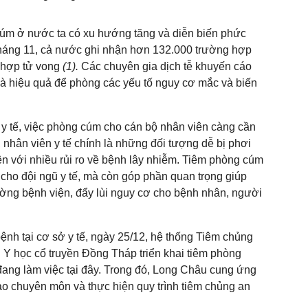
cúm ở nước ta có xu hướng tăng và diễn biến phức
tháng 11, cả nước ghi nhận hơn 132.000 trường hợp
 hợp tử vong
(1).
Các chuyên gia dịch tễ khuyến cáo
 và hiệu quả để phòng các yếu tố nguy cơ mắc và biến
ở y tế, việc phòng cúm cho cán bộ nhân viên càng cần
 nhân viên y tế chính là những đối tượng dễ bị phơi
ện với nhiều rủi ro về bệnh lây nhiễm. Tiêm phòng cúm
cho đội ngũ y tế, mà còn góp phần quan trọng giúp
ường bệnh viện, đẩy lùi nguy cơ cho bệnh nhân, người
ệnh tại cơ sở y tế, ngày 25/12, hệ thống Tiêm chủng
Y học cổ truyền Đồng Tháp triển khai tiêm phòng
đang làm việc tại đây. Trong đó, Long Châu cung ứng
ảo chuyên môn và thực hiện quy trình tiêm chủng an