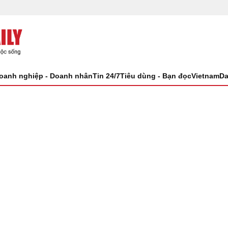
oanh nghiệp - Doanh nhân
Tin 24/7
Tiêu dùng - Bạn đọc
VietnamDa