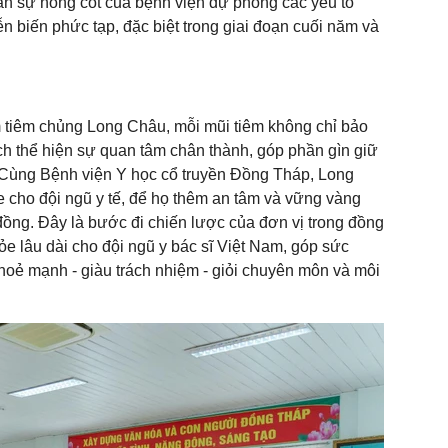
hân sự nòng cốt của bệnh viện dự phòng các yếu tố
n biến phức tạp, đặc biệt trong giai đoạn cuối năm và
m tiêm chủng Long Châu, mỗi mũi tiêm không chỉ bảo
ch thể hiện sự quan tâm chân thành, góp phần gìn giữ
. Cùng Bệnh viện Y học cổ truyền Đồng Tháp, Long
cho đội ngũ y tế, để họ thêm an tâm và vững vàng
đồng. Đây là bước đi chiến lược của đơn vị trong đồng
 lâu dài cho đội ngũ y bác sĩ Việt Nam, góp sức
hoẻ mạnh - giàu trách nhiệm - giỏi chuyên môn và môi