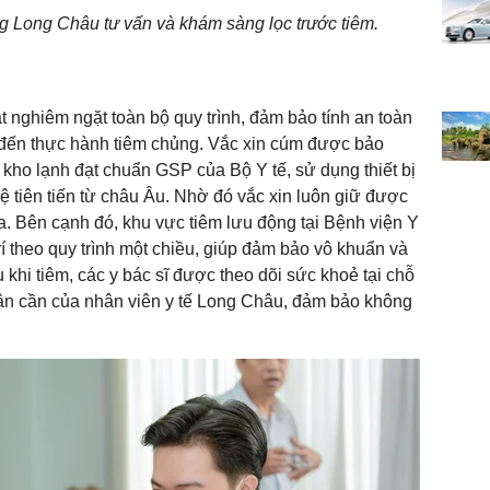
g Long Châu tư vấn và khám sàng lọc trước tiêm.
 nghiêm ngặt toàn bộ quy trình, đảm bảo tính an toàn
 đến thực hành tiêm chủng. Vắc xin cúm được bảo
g kho lạnh đạt chuẩn GSP của Bộ Y tế, sử dụng thiết bị
tiên tiến từ châu Âu. Nhờ đó vắc xin luôn giữ được
đa. Bên cạnh đó, khu vực tiêm lưu động tại Bệnh viện Y
 theo quy trình một chiều, giúp đảm bảo vô khuẩn và
u khi tiêm, các y bác sĩ được theo dõi sức khoẻ tại chỗ
 ân cần của nhân viên y tế Long Châu, đảm bảo không