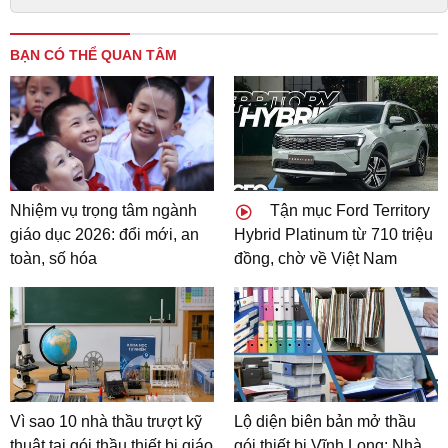
BẠN CÓ THỂ QUAN TÂM
Nhiệm vụ trọng tâm ngành
Tận mục Ford Territory
giáo dục 2026: đổi mới, an
Hybrid Platinum từ 710 triệu
toàn, số hóa
đồng, chờ về Việt Nam
Vì sao 10 nhà thầu trượt kỹ
Lộ diện biên bản mở thầu
thuật tại gói thầu thiết bị giáo
gói thiết bị Vĩnh Long: Nhà