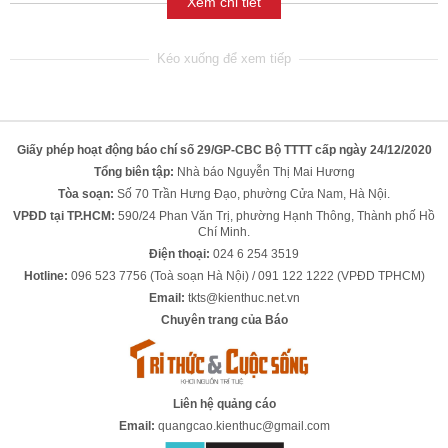
Xem chi tiết
Giấy phép hoạt động báo chí số 29/GP-CBC Bộ TTTT cấp ngày 24/12/2020
Tổng biên tập:
Nhà báo Nguyễn Thị Mai Hương
Tòa soạn:
Số 70 Trần Hưng Đạo, phường Cửa Nam, Hà Nội.
VPĐD tại TP.HCM:
590/24 Phan Văn Trị, phường Hạnh Thông, Thành phố Hồ
Chí Minh.
Điện thoại:
024 6 254 3519
Hotline:
096 523 7756 (Toà soạn Hà Nội) / 091 122 1222 (VPĐD TPHCM)
Email:
tkts@kienthuc.net.vn
Chuyên trang của Báo
Liên hệ quảng cáo
Email:
quangcao.kienthuc@gmail.com