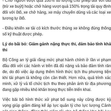
- Chở người vượt quá 100% số lượng cho phép đối với ôtô
(trừ xe buýt) hoặc chở hàng vượt quá 150% trọng tải quy định
đối với ôtô, xe chở hàng, xe máy chuyên dùng và các loại xe
tương tự ôtô.
- Điều khiển xe tải có kích thước thùng xe không đúng thông
số kỹ thuật được phép.
Lý do bãi bỏ: Giảm gánh nặng thực thi, đảm bảo tính khả
thi
Bộ Công an lý giải rằng mức phạt hành chính ở lần vi phạm
đầu đối với các hành vi trên đã đủ nặng và bảo đảm tính răn
đe, do đó việc áp dụng thêm hình thức tịch thu phương tiện
khi tái phạm là không còn cần thiết. Hơn nữa, quá trình xác
minh, xử lý và tổ chức tịch thu theo phản ánh từ địa phương
đang gặp nhiều khó khăn trong thực tiễn triển khai.
Việc bãi bỏ hình thức xử phạt bổ sung này cũng được kỳ
vọng giúp giảm đáng kể áp lực quản lý cho lực lượng Cảnh