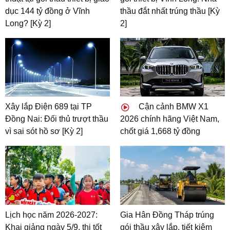
dục 144 tỷ đồng ở Vĩnh
thầu đắt nhất trúng thầu [Kỳ
Long? [Kỳ 2]
2]
Xây lắp Điện 689 tại TP
Cận cảnh BMW X1
Đồng Nai: Đối thủ trượt thầu
2026 chính hãng Việt Nam,
vì sai sót hồ sơ [Kỳ 2]
chốt giá 1,668 tỷ đồng
Lịch học năm 2026-2027:
Gia Hân Đồng Tháp trúng
Khai giảng ngày 5/9, thi tốt
gói thầu xây lắp, tiết kiệm