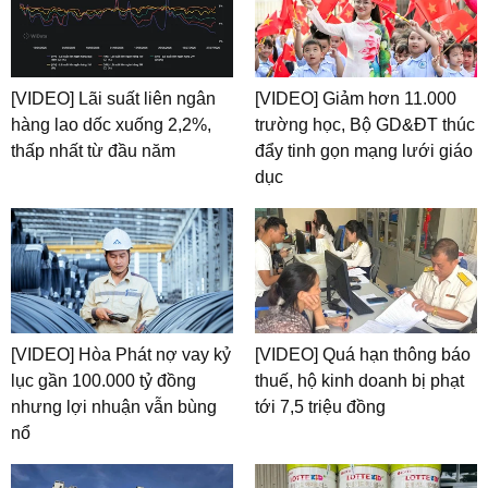
[VIDEO] Lãi suất liên ngân
[VIDEO] Giảm hơn 11.000
hàng lao dốc xuống 2,2%,
trường học, Bộ GD&ĐT thúc
thấp nhất từ đầu năm
đẩy tinh gọn mạng lưới giáo
dục
[VIDEO] Hòa Phát nợ vay kỷ
[VIDEO] Quá hạn thông báo
lục gần 100.000 tỷ đồng
thuế, hộ kinh doanh bị phạt
nhưng lợi nhuận vẫn bùng
tới 7,5 triệu đồng
nổ