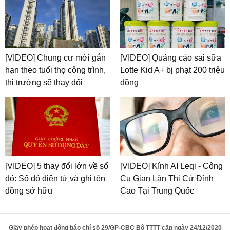
[VIDEO] Chung cư mới gắn
[VIDEO] Quảng cáo sai sữa
hạn theo tuổi thọ công trình,
Lotte Kid A+ bị phạt 200 triệu
thị trường sẽ thay đổi
đồng
[VIDEO] 5 thay đổi lớn về sổ
[VIDEO] Kính AI Leqi - Công
đỏ: Sổ đỏ điện tử và ghi tên
Cụ Gian Lận Thi Cử Đỉnh
đồng sở hữu
Cao Tại Trung Quốc
Giấy phép hoạt động báo chí số 29/GP-CBC Bộ TTTT cấp ngày 24/12/2020