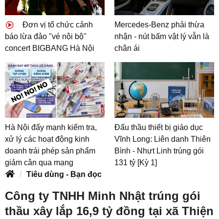
Đơn vị tổ chức cảnh
Mercedes-Benz phải thừa
báo lừa đảo "vé nội bộ"
nhận - nút bấm vật lý vẫn là
concert BIGBANG Hà Nội
chân ái
Hà Nội đẩy mạnh kiểm tra,
Đấu thầu thiết bị giáo dục
xử lý các hoạt động kinh
Vĩnh Long: Liên danh Thiên
doanh trái phép sản phẩm
Bình - Nhựt Linh trúng gói
giảm cân qua mạng
131 tỷ [Kỳ 1]
Tiêu dùng - Bạn đọc
Công ty TNHH Minh Nhật trúng gói
thầu xây lắp 16,9 tỷ đồng tại xã Thiện