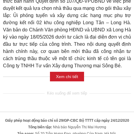
thức ban hành Quyết định số 107/QĐ-VPUBND về việc phê
duyệt kết quả lựa chọn nhà thầu qua mạng cho gói thầu xây
lắp: Ủi phóng tuyến và xây dựng các hạng mục phụ trợ
đường kết nối 02 khu công nghiệp Long Tân – Long Hà.
Văn bản do Chánh Văn phòng HĐND và UBND xã Long Hà
ký vào ngày 18/05/2026 dưới tư cách là đại diện đơn vị chủ
đầu tư trực tiếp của công trình. Theo nội dung quyết định
hành chính này, cơ quan bên mời thầu đã công nhận tư
cách trúng thầu thuộc về một tổ chức kinh tế có tên gọi là
Công ty TNHH Tư vấn Xây dựng Thương mại Sông Bé.
Xem chi tiết
Giấy phép hoạt động báo chí số 29/GP-CBC Bộ TTTT cấp ngày 24/12/2020
Tổng biên tập:
Nhà báo Nguyễn Thị Mai Hương
Tòa soạn:
Số 70 Trần Hưng Đạo, phường Cửa Nam, Hà Nội.