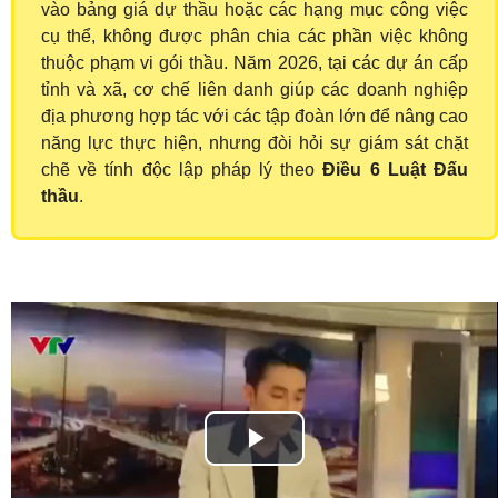
vào bảng giá dự thầu hoặc các hạng mục công việc
cụ thể, không được phân chia các phần việc không
thuộc phạm vi gói thầu. Năm 2026, tại các dự án cấp
tỉnh và xã, cơ chế liên danh giúp các doanh nghiệp
địa phương hợp tác với các tập đoàn lớn để nâng cao
năng lực thực hiện, nhưng đòi hỏi sự giám sát chặt
chẽ về tính độc lập pháp lý theo
Điều 6 Luật Đấu
thầu
.
Play