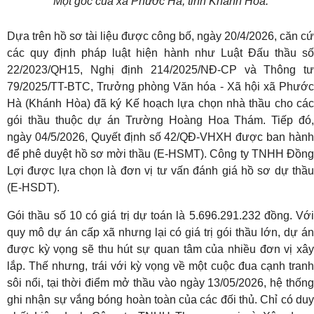
Một góc của xã Phước Hà, tỉnh Khánh Hòa.
Dựa trên hồ sơ tài liệu được công bố, ngày 20/4/2026, căn cứ
các quy định pháp luật hiện hành như Luật Đấu thầu số
22/2023/QH15, Nghị định 214/2025/NĐ-CP và Thông tư
79/2025/TT-BTC, Trưởng phòng Văn hóa - Xã hội xã Phước
Hà (Khánh Hòa) đã ký Kế hoạch lựa chọn nhà thầu cho các
gói thầu thuộc dự án Trường Hoàng Hoa Thám. Tiếp đó,
ngày 04/5/2026, Quyết định số 42/QĐ-VHXH được ban hành
để phê duyệt hồ sơ mời thầu (E-HSMT). Công ty TNHH Đồng
Lợi được lựa chọn là đơn vị tư vấn đánh giá hồ sơ dự thầu
(E-HSDT).
Gói thầu số 10 có giá trị dự toán là 5.696.291.232 đồng. Với
quy mô dự án cấp xã nhưng lại có giá trị gói thầu lớn, dự án
được kỳ vọng sẽ thu hút sự quan tâm của nhiều đơn vị xây
lắp. Thế nhưng, trái với kỳ vọng về một cuộc đua cạnh tranh
sôi nổi, tại thời điểm mở thầu vào ngày 13/05/2026, hệ thống
ghi nhận sự vắng bóng hoàn toàn của các đối thủ. Chỉ có duy