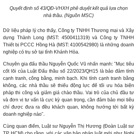
Quyết định số 43/QĐ-VHXH phê duyệt kết quả lựa chọn
nhà thầu. (Nguồn MSC)
Dữ liệu pháp lý cho thấy, Công ty TNHH Thương mại và Xây
dựng Thành Long (MST: 4500411319) và Công ty TNHH
Thiết bị PCCC Hồng Hà (MST: 4100542980) là những doanh
nghiệp có trụ sở tại tỉnh Khánh Hòa.
Chuyên gia đấu thầu Nguyễn Quốc Vũ nhấn mạnh: "Mục tiêu
cốt lõi của Luật Đấu thầu số 22/2023/QH15 là bảo đảm tính
cạnh tranh, công bằng, minh bạch. Khi tính cạnh tranh bằng
không, các nhà thầu sẽ thiếu động lực để tối ưu hóa biện
pháp thi công và giảm giá chào thầu. Vai trò của chủ đầu tư
và đơn vị tư vấn là cực kỳ quan trọng, cần đảm bảo mọi tiêu
chí được đưa ra đều khách quan, không hướng tới bất kỳ
doanh nghiệp nào".
Cùng quan điểm, Luật sư Nguyễn Thị Hương (Đoàn Luật sư
TP HCM) cho rằng, với các văn bản pháp luật mới như Nghị