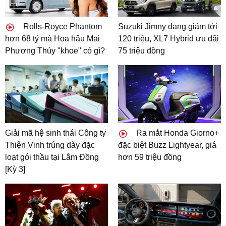
Rolls-Royce Phantom
Suzuki Jimny đang giảm tới
hơn 68 tỷ mà Hoa hậu Mai
120 triệu, XL7 Hybrid ưu đãi
Phương Thúy "khoe" có gì?
75 triệu đồng
Giải mã hệ sinh thái Công ty
Ra mắt Honda Giorno+
Thiện Vinh trúng dày đặc
đặc biệt Buzz Lightyear, giá
loạt gói thầu tại Lâm Đồng
hơn 59 triệu đồng
[Kỳ 3]