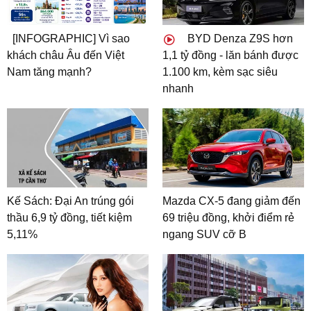
[INFOGRAPHIC] Vì sao
BYD Denza Z9S hơn
khách châu Âu đến Việt
1,1 tỷ đồng - lăn bánh được
Nam tăng mạnh?
1.100 km, kèm sạc siêu
nhanh
Kế Sách: Đại An trúng gói
Mazda CX-5 đang giảm đến
thầu 6,9 tỷ đồng, tiết kiệm
69 triệu đồng, khởi điểm rẻ
5,11%
ngang SUV cỡ B