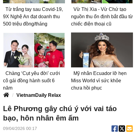
Từ trắng tay sau Covid-19,
Vừ Thị Xia - Vừ Chứ tạo
9X Nghệ An đạt doanh thu
nguồn thu ổn định bắt đầu từ
500 triệu đồng/tháng
chiếc điện thoại cũ
Chàng ‘Cụt yêu đời’ cưới
Mỹ nhân Ecuador lỡ hẹn
cô gái đồng hành suốt 6
Miss World vì sức khỏe
năm
chưa hồi phục
VietnamDaily Relax
Lê Phương gây chú ý với vai táo
bạo, hôn nhân êm ấm
09/04/2026 00:17