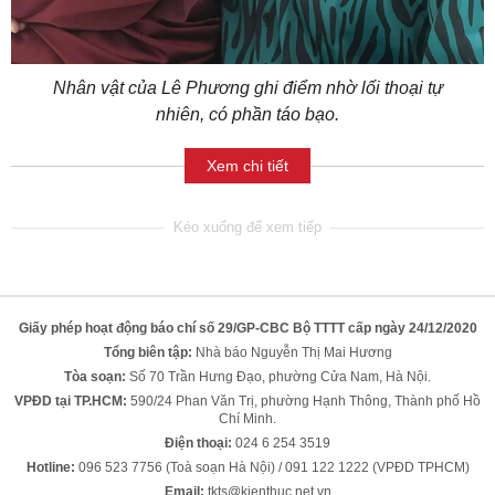
Nhân vật của Lê Phương ghi điểm nhờ lối thoại tự
nhiên, có phần táo bạo.
Xem chi tiết
Giấy phép hoạt động báo chí số 29/GP-CBC Bộ TTTT cấp ngày 24/12/2020
Tổng biên tập:
Nhà báo Nguyễn Thị Mai Hương
Tòa soạn:
Số 70 Trần Hưng Đạo, phường Cửa Nam, Hà Nội.
VPĐD tại TP.HCM:
590/24 Phan Văn Trị, phường Hạnh Thông, Thành phố Hồ
Chí Minh.
Điện thoại:
024 6 254 3519
Hotline:
096 523 7756 (Toà soạn Hà Nội) / 091 122 1222 (VPĐD TPHCM)
Email:
tkts@kienthuc.net.vn