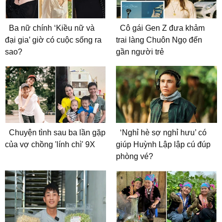
Ba nữ chính ‘Kiều nữ và
Cô gái Gen Z đưa khảm
đại gia’ giờ có cuộc sống ra
trai làng Chuôn Ngọ đến
sao?
gần người trẻ
Chuyện tình sau ba lần gặp
‘Nghỉ hè sợ nghỉ hưu’ có
của vợ chồng 'lính chì' 9X
giúp Huỳnh Lập lập cú đúp
phòng vé?