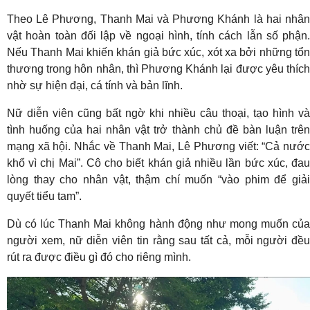
Theo Lê Phương, Thanh Mai và Phương Khánh là hai nhân
vật hoàn toàn đối lập về ngoại hình, tính cách lẫn số phận.
Nếu Thanh Mai khiến khán giả bức xúc, xót xa bởi những tổn
thương trong hôn nhân, thì Phương Khánh lại được yêu thích
nhờ sự hiện đại, cá tính và bản lĩnh.
Nữ diễn viên cũng bất ngờ khi nhiều câu thoại, tạo hình và
tình huống của hai nhân vật trở thành chủ đề bàn luận trên
mạng xã hội. Nhắc về Thanh Mai, Lê Phương viết: “Cả nước
khổ vì chị Mai”. Cô cho biết khán giả nhiều lần bức xúc, đau
lòng thay cho nhân vật, thậm chí muốn “vào phim để giải
quyết tiểu tam”.
Dù có lúc Thanh Mai không hành động như mong muốn của
người xem, nữ diễn viên tin rằng sau tất cả, mỗi người đều
rút ra được điều gì đó cho riêng mình.