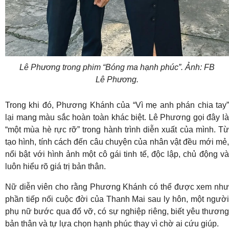
Lê Phương trong phim “Bóng ma hạnh phúc”. Ảnh: FB
Lê Phương.
Trong khi đó, Phương Khánh của “Vì mẹ anh phán chia tay”
lại mang màu sắc hoàn toàn khác biệt. Lê Phương gọi đây là
“một mùa hè rực rỡ” trong hành trình diễn xuất của mình. Từ
tạo hình, tính cách đến câu chuyện của nhân vật đều mới mẻ,
nổi bật với hình ảnh một cô gái tinh tế, độc lập, chủ động và
luôn hiểu rõ giá trị bản thân.
Nữ diễn viên cho rằng Phương Khánh có thể được xem như
phần tiếp nối cuộc đời của Thanh Mai sau ly hôn, một người
phụ nữ bước qua đổ vỡ, có sự nghiệp riêng, biết yêu thương
bản thân và tự lựa chọn hạnh phúc thay vì chờ ai cứu giúp.