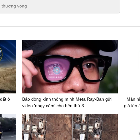
ời thương vong
đất ở
Báo động kính thông minh Meta Ray-Ban gửi
Màn hì
video 'nhạy cảm' cho bên thứ 3
giá lên 