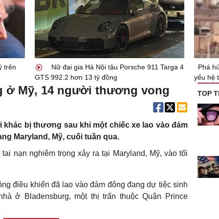
ý trên
Nữ đại gia Hà Nội tậu Porsche 911 Targa 4
Phá hủ
GTS 992.2 hơn 13 tỷ đồng
yếu hệ 
g ở Mỹ, 14 người thương vong
TOP T
 khác bị thương sau khi một chiếc xe lao vào đám
ang Maryland, Mỹ, cuối tuần qua.
tai nạn nghiêm trọng xảy ra tại Maryland, Mỹ, vào tối
ông điều khiển đã lao vào đám đông đang dự tiệc sinh
nhà ở Bladensburg, một thị trấn thuộc Quận Prince