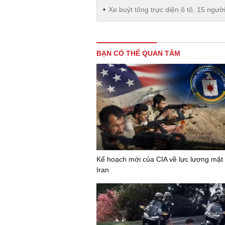
Xe buýt tông trực diện ô tô, 15 ngư
BẠN CÓ THỂ QUAN TÂM
Kế hoạch mới của CIA về lực lượng mặt 
Iran