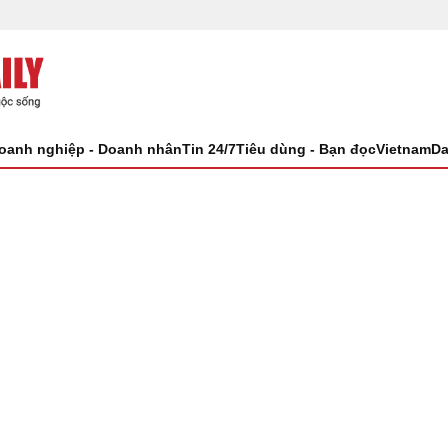
oanh nghiệp - Doanh nhân
Tin 24/7
Tiêu dùng - Bạn đọc
VietnamDa