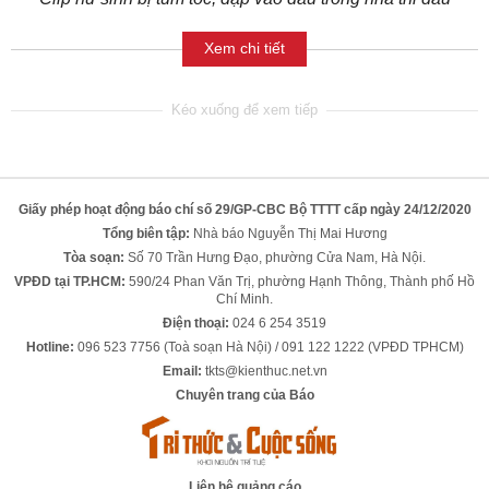
Xem chi tiết
Giấy phép hoạt động báo chí số 29/GP-CBC Bộ TTTT cấp ngày 24/12/2020
Tổng biên tập:
Nhà báo Nguyễn Thị Mai Hương
Tòa soạn:
Số 70 Trần Hưng Đạo, phường Cửa Nam, Hà Nội.
VPĐD tại TP.HCM:
590/24 Phan Văn Trị, phường Hạnh Thông, Thành phố Hồ
Chí Minh.
Điện thoại:
024 6 254 3519
Hotline:
096 523 7756 (Toà soạn Hà Nội) / 091 122 1222 (VPĐD TPHCM)
Email:
tkts@kienthuc.net.vn
Chuyên trang của Báo
Liên hệ quảng cáo