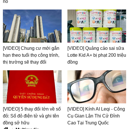
nổ
[VIDEO] Chung cư mới gắn
[VIDEO] Quảng cáo sai sữa
hạn theo tuổi thọ công trình,
Lotte Kid A+ bị phạt 200 triệu
thị trường sẽ thay đổi
đồng
[VIDEO] 5 thay đổi lớn về sổ
[VIDEO] Kính AI Leqi - Công
đỏ: Sổ đỏ điện tử và ghi tên
Cụ Gian Lận Thi Cử Đỉnh
đồng sở hữu
Cao Tại Trung Quốc