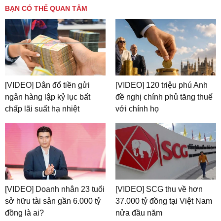
BẠN CÓ THỂ QUAN TÂM
[VIDEO] Dân đổ tiền gửi
[VIDEO] 120 triệu phú Anh
ngân hàng lập kỷ lục bất
đề nghị chính phủ tăng thuế
chấp lãi suất hạ nhiệt
với chính họ
[VIDEO] Doanh nhân 23 tuổi
[VIDEO] SCG thu về hơn
sở hữu tài sản gần 6.000 tỷ
37.000 tỷ đồng tại Việt Nam
đồng là ai?
nửa đầu năm