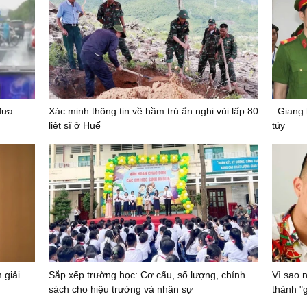
đưa
Xác minh thông tin về hầm trú ẩn nghi vùi lấp 80
Giang 
liệt sĩ ở Huế
túy
 giải
Sắp xếp trường học: Cơ cấu, số lượng, chính
Vì sao 
sách cho hiệu trưởng và nhân sự
thành "