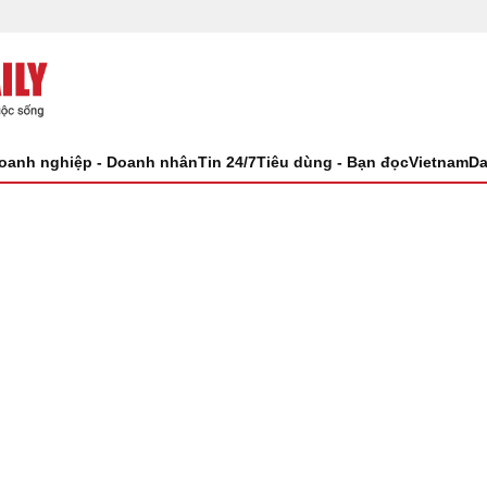
oanh nghiệp - Doanh nhân
Tin 24/7
Tiêu dùng - Bạn đọc
VietnamDa