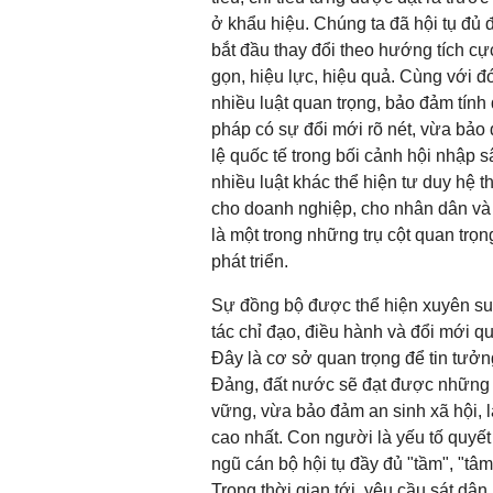
ở khẩu hiệu. Chúng ta đã hội tụ đủ đ
bắt đầu thay đổi theo hướng tích c
gọn, hiệu lực, hiệu quả. Cùng với đ
nhiều luật quan trọng, bảo đảm tính
pháp có sự đổi mới rõ nét, vừa bảo 
lệ quốc tế trong bối cảnh hội nhập 
nhiều luật khác thể hiện tư duy hệ t
cho doanh nghiệp, cho nhân dân và c
là một trong những trụ cột quan trọ
phát triển.
Sự đồng bộ được thể hiện xuyên suố
tác chỉ đạo, điều hành và đổi mới q
Đây là cơ sở quan trọng để tin tưởn
Đảng, đất nước sẽ đạt được những b
vững, vừa bảo đảm an sinh xã hội, 
cao nhất. Con người là yếu tố quyết 
ngũ cán bộ hội tụ đầy đủ "tầm", "tâm"
Trong thời gian tới, yêu cầu sát dân