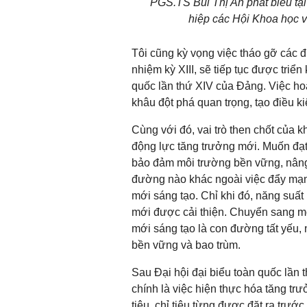
PGS.TS Bùi Thị An phát biểu tại
hiệp các Hội Khoa học v
Tôi cũng kỳ vọng việc tháo gỡ các 
nhiệm kỳ XIII, sẽ tiếp tục được triển 
quốc lần thứ XIV của Đảng. Việc ho
khâu đột phá quan trọng, tạo điều k
Cùng với đó, vai trò then chốt của 
động lực tăng trưởng mới. Muốn đạt
bảo đảm môi trường bền vững, nâng
đường nào khác ngoài việc đẩy mạn
mới sáng tạo. Chỉ khi đó, năng suấ
mới được cải thiện. Chuyển sang mô
mới sáng tạo là con đường tất yếu, 
bền vững và bao trùm.
Sau Đại hội đại biểu toàn quốc lần 
chính là việc hiện thực hóa tăng t
tiêu, chỉ tiêu từng được đặt ra trướ