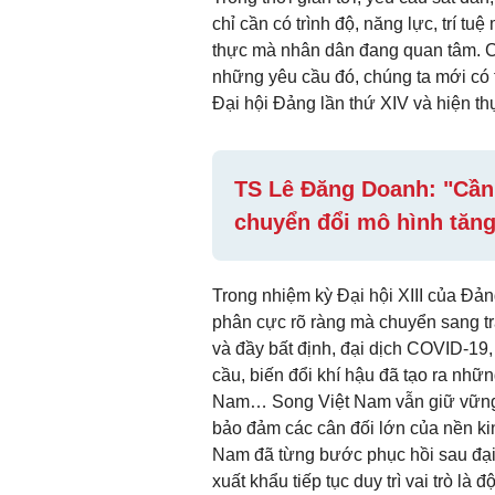
chỉ cần có trình độ, năng lực, trí t
thực mà nhân dân đang quan tâm. C
những yêu cầu đó, chúng ta mới có t
Đại hội Đảng lần thứ XIV và hiện th
TS Lê Đăng Doanh: "Cầ
chuyển đổi mô hình tăn
Trong nhiệm kỳ Đại hội XIII của Đảng
phân cực rõ ràng mà chuyển sang trạ
và đầy bất định, đại dịch COVID-19, 
cầu, biến đổi khí hậu đã tạo ra nhữn
Nam… Song Việt Nam vẫn giữ vững ổn
bảo đảm các cân đối lớn của nền kinh
Nam đã từng bước phục hồi sau đại d
xuất khẩu tiếp tục duy trì vai trò l