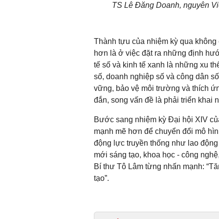
TS Lê Đăng Doanh, nguyên Việ
Thành tựu của nhiệm kỳ qua không c
hơn là ở việc đặt ra những định hướ
tế số và kinh tế xanh là những xu t
số, doanh nghiệp số và công dân số;
vững, bảo vệ môi trường và thích ứ
đắn, song vấn đề là phải triển khai 
Bước sang nhiệm kỳ Đại hội XIV của
mạnh mẽ hơn để chuyển đổi mô hình
động lực truyền thống như lao động 
mới sáng tạo, khoa học - công nghệ
Bí thư Tô Lâm từng nhấn mạnh: “Tă
tạo”.