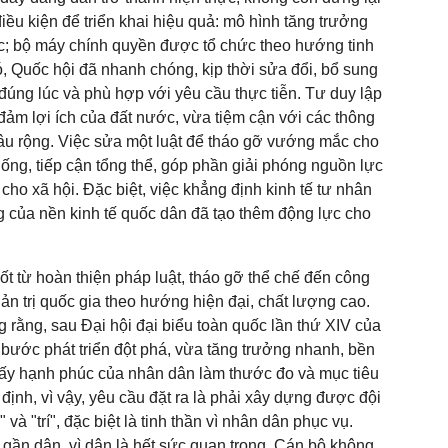
iều kiện để triển khai hiệu quả: mô hình tăng trưởng
ực; bộ máy chính quyền được tổ chức theo hướng tinh
ó, Quốc hội đã nhanh chóng, kịp thời sửa đổi, bổ sung
 đúng lúc và phù hợp với yêu cầu thực tiễn. Tư duy lập
đảm lợi ích của đất nước, vừa tiệm cận với các thông
sâu rộng. Việc sửa một luật để tháo gỡ vướng mắc cho
hống, tiếp cận tổng thể, góp phần giải phóng nguồn lực
ho xã hội. Đặc biệt, việc khẳng định kinh tế tư nhân
ng của nền kinh tế quốc dân đã tạo thêm động lực cho
t từ hoàn thiện pháp luật, tháo gỡ thể chế đến công
uản trị quốc gia theo hướng hiện đại, chất lượng cao.
g rằng, sau Đại hội đại biểu toàn quốc lần thứ XIV của
ước phát triển đột phá, vừa tăng trưởng nhanh, bền
lấy hạnh phúc của nhân dân làm thước đo và mục tiêu
định, vì vậy, yêu cầu đặt ra là phải xây dựng được đội
 và "trí", đặc biệt là tinh thần vì nhân dân phục vụ.
, gần dân, vì dân là hết sức quan trọng. Cán bộ không