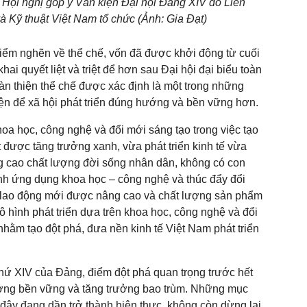
 Hội nghị góp ý Văn kiện Đại hội Đảng XIV do Liên
à Kỹ thuật Việt Nam tổ chức (Ảnh: Gia Đạt)
điểm nghẽn về thể chế, vốn đã được khởi động từ cuối
khai quyết liệt và triệt để hơn sau Đại hội đại biểu toàn
àn thiện thể chế được xác định là một trong những
iện để xã hội phát triển đúng hướng và bền vững hơn.
khoa học, công nghệ và đổi mới sáng tạo trong việc tạo
 được tăng trưởng xanh, vừa phát triển kinh tế vừa
 cao chất lượng đời sống nhân dân, không có con
h ứng dụng khoa học – công nghệ và thúc đẩy đổi
t lao động mới được nâng cao và chất lượng sản phẩm
 hình phát triển dựa trên khoa học, công nghệ và đổi
nhằm tạo đột phá, đưa nền kinh tế Việt Nam phát triển
thứ XIV của Đảng, điểm đột phá quan trọng trước hết
rưởng bền vững và tăng trưởng bao trùm. Những mục
c đây đang dần trở thành hiện thực, không còn dừng lại