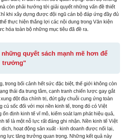
uệ mà còn phải hướng tới giải quyết những vấn đề thiết
hỉ khi xây dựng được đội ngũ cán bộ đáp ứng đầy đủ
hể thực hiện thắng lợi các nội dung trong Văn kiện
ực hóa toàn bộ những mục tiêu đã đề ra.
n những quyết sách mạnh mẽ hơn để
g trưởng"
, trong bối cảnh hết sức đặc biệt, thế giới không còn
ng thái đa trung tâm, cạnh tranh chiến lược gay gắt
xung đột địa chính trị, đứt gãy chuỗi cung ứng toàn
g cú sốc đối với mọi nền kinh tế, trong đó có Việt
 định kinh tế vĩ mô, kiểm soát lạm phát hiệu quả,
 tế là một nỗ lực rất đáng ghi nhận. Nền kinh tế Việt
ịch, hoạt động sản xuất - kinh doanh được nối lại,
à động lực tăng trưởng quan trọng. Những kết quả này