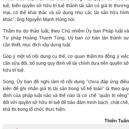
tuệ, biến quyền sở hữu trí tuệ thành tài sản có giá trị thương
mại, có thể khai thác và sử dụng như các tài sản hữu hình
khác", ông Nguyễn Mạnh Hùng nói.
Thẩm tra dự thảo luật, theo Chủ nhiệm Ủy ban Pháp luật và
Tư pháp Hoàng Thanh Tùng, Uỷ ban cơ bản tán thành sự
cần thiết, mục đích xây dựng luật.
Góp ý một số nội dung cụ thể, cơ quan thẩm tra đồng ý việc
cần sửa đổi, bổ sung quy định về tài chính dựa trên quyền sở
hữu trí tuệ.
Song, Ủy ban đề nghị làm rõ nội dung "chưa đáp ứng điều
kiện để ghi nhận giá trị tài sản trong sổ kế toán" là theo quy
định của pháp luật nào và thế nào là cơ chế "quản trị riêng"
đối với quyền sở hữu trí tuệ để bảo đảm minh bạch, chặt chẽ,
khả thi trong tổ chức thực hiện.
Thiên Tuấn