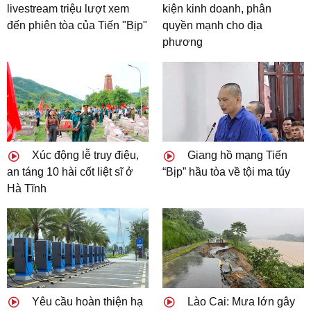
livestream triệu lượt xem
kiện kinh doanh, phân
đến phiên tòa của Tiến "Bịp"
quyền mạnh cho địa
phương
Xúc động lễ truy điệu,
Giang hồ mạng Tiến
an táng 10 hài cốt liệt sĩ ở
“Bịp” hầu tòa về tội ma túy
Hà Tĩnh
Yêu cầu hoàn thiện hạ
Lào Cai: Mưa lớn gây