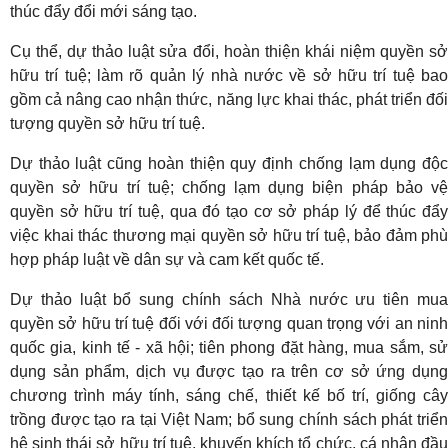
thúc đẩy đổi mới sáng tạo.
Cụ thể, dự thảo luật sửa đổi, hoàn thiện khái niệm quyền sở
hữu trí tuệ; làm rõ quản lý nhà nước về sở hữu trí tuệ bao
gồm cả nâng cao nhận thức, năng lực khai thác, phát triển đối
tượng quyền sở hữu trí tuệ.
Dự thảo luật cũng hoàn thiện quy định chống lạm dụng độc
quyền sở hữu trí tuệ; chống lạm dụng biện pháp bảo vệ
quyền sở hữu trí tuệ, qua đó tạo cơ sở pháp lý để thúc đẩy
việc khai thác thương mại quyền sở hữu trí tuệ, bảo đảm phù
hợp pháp luật về dân sự và cam kết quốc tế.
Dự thảo luật bổ sung chính sách Nhà nước ưu tiên mua
quyền sở hữu trí tuệ đối với đối tượng quan trọng với an ninh
quốc gia, kinh tế - xã hội; tiên phong đặt hàng, mua sắm, sử
dụng sản phẩm, dịch vụ được tạo ra trên cơ sở ứng dụng
chương trình máy tính, sáng chế, thiết kế bố trí, giống cây
trồng được tạo ra tại Việt Nam; bổ sung chính sách phát triển
hệ sinh thái sở hữu trí tuệ, khuyến khích tổ chức, cá nhân đầu