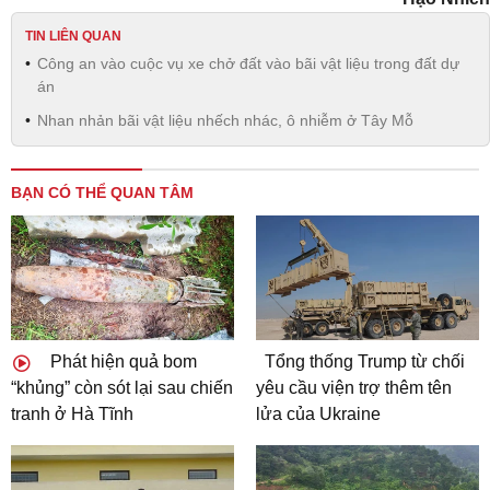
TIN LIÊN QUAN
Công an vào cuộc vụ xe chở đất vào bãi vật liệu trong đất dự
án
Nhan nhản bãi vật liệu nhếch nhác, ô nhiễm ở Tây Mỗ
BẠN CÓ THỂ QUAN TÂM
Phát hiện quả bom
Tổng thống Trump từ chối
“khủng” còn sót lại sau chiến
yêu cầu viện trợ thêm tên
tranh ở Hà Tĩnh
lửa của Ukraine