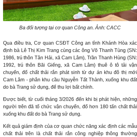
Ba đối tượng tại cơ quan Công an. Ảnh: CACC
Qua điều tra, Cơ quan CSĐT Công an tỉnh Khánh Hòa xác
định bà Lê Thị Kim Trang cùng các ông Võ Thanh Tùng (SN:
1986, trú thôn Tân Hải, xã Cam Lâm), Trần Thanh Hùng (SN:
1992, trú thôn Bãi Giếng, xã Cam Lâm) thuê ô tô tải vận
chuyển, đổ chất thải rắn phát sinh từ dự án khu đô thị mới
Cam Lâm - phân khu cầu Nguyễn Tất Thành, xuống khu đất
do bà Trang sử dụng, để thu lợi bất chính.
Được biết, từ cuối tháng 3/2026 đến khi bị phát hiện, những
người trên đã tổ chức vận chuyển, đổ hơn 180 tấn chất thải
xuống khu đất do bà Trang sử dụng.
Kết quả giám định của cơ quan chức năng xác định các mẫu
chất thải trên là chất thải rắn công nghiệp thông thường