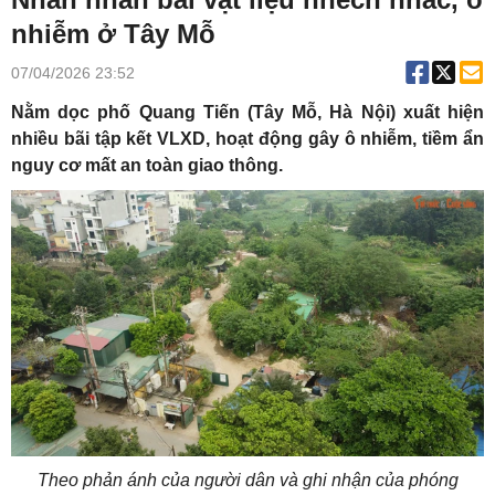
nhiễm ở Tây Mỗ
07/04/2026 23:52
Nằm dọc phố Quang Tiến (Tây Mỗ, Hà Nội) xuất hiện
nhiều bãi tập kết VLXD, hoạt động gây ô nhiễm, tiềm ẩn
nguy cơ mất an toàn giao thông.
Theo phản ánh của người dân và ghi nhận của phóng