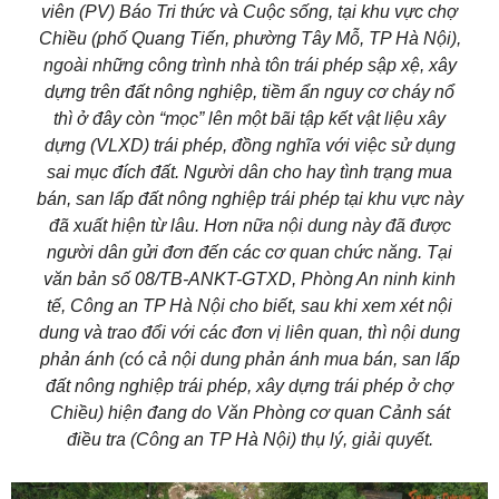
viên (PV) Báo Tri thức và Cuộc sống, tại khu vực chợ
Chiều (phố Quang Tiến, phường Tây Mỗ, TP Hà Nội),
ngoài những công trình nhà tôn trái phép sập xệ, xây
dựng trên đất nông nghiệp, tiềm ẩn nguy cơ cháy nổ
thì ở đây còn “mọc” lên một bãi tập kết vật liệu xây
dựng (VLXD) trái phép, đồng nghĩa với việc sử dụng
sai mục đích đất. Người dân cho hay tình trạng mua
bán, san lấp đất nông nghiệp trái phép tại khu vực này
đã xuất hiện từ lâu. Hơn nữa nội dung này đã được
người dân gửi đơn đến các cơ quan chức năng. Tại
văn bản số 08/TB-ANKT-GTXD, Phòng An ninh kinh
tế, Công an TP Hà Nội cho biết, sau khi xem xét nội
dung và trao đổi với các đơn vị liên quan, thì nội dung
phản ánh (có cả nội dung phản ánh mua bán, san lấp
đất nông nghiệp trái phép, xây dựng trái phép ở chợ
Chiều) hiện đang do Văn Phòng cơ quan Cảnh sát
điều tra (Công an TP Hà Nội) thụ lý, giải quyết.