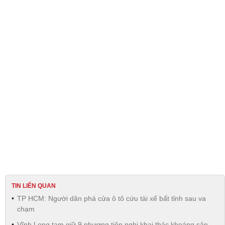
TIN LIÊN QUAN
TP HCM: Người dân phá cửa ô tô cứu tài xế bất tỉnh sau va
chạm
Vĩnh Long tạm giữ 9 phương tiện nghi khai thác khoáng sản