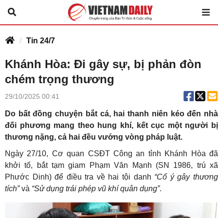
Tin 24/7
Khánh Hòa: Đi gây sự, bị phản đòn
chém trọng thương
29/10/2025 00:41
Do bất đồng chuyện bắt cá, hai thanh niên kéo đến nhà
đối phương mang theo hung khí, kết cục một người bị
thương nặng, cả hai đều vướng vòng pháp luật.
Ngày 27/10, Cơ quan CSĐT Công an tỉnh Khánh Hòa đã
khởi tố, bắt tạm giam Phạm Văn Mạnh (SN 1986, trú xã
Phước Dinh) để điều tra về hai tội danh
“Cố ý gây thương
tích”
và
“Sử dụng trái phép vũ khí quân dụng”
.