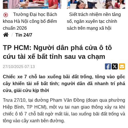
Trường Đại học Bách
Siết trách nhiệm nền tảng
khoa Hà Nội công bố điểm
số, ngăn xuyên tạc chính
chuẩn 2026
sách trên mạng xã hội
Tin 24/7
TP HCM: Người dân phá cửa ô tô
cứu tài xế bất tỉnh sau va chạm
27/10/2025 07:13
Chiếc xe 7 chỗ lao xuống bãi đất trống, tông vào gốc
cây khiến tài xế bất tỉnh; người dân đã nhanh trí phá
cửa, giải cứu kịp thời
Trưa 27/10, tại đường Phạm Văn Đồng (đoạn qua phường
Hiệp Bình, TP HCM), một vụ tai nạn giao thông xảy ra khi
chiếc ô tô 7 chỗ bất ngờ mất lái, lao xuống bãi đất trống và
tông vào cây xanh bên đường.