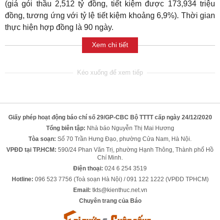
(giá gói thầu 2,512 tỷ đồng, tiết kiệm được 173,934 triệu
đồng, tương ứng với tỷ lệ tiết kiệm khoảng 6,9%). Thời gian
thực hiện hợp đồng là 90 ngày.
Xem chi tiết
Giấy phép hoạt động báo chí số 29/GP-CBC Bộ TTTT cấp ngày 24/12/2020
Tổng biên tập:
Nhà báo Nguyễn Thị Mai Hương
Tòa soạn:
Số 70 Trần Hưng Đạo, phường Cửa Nam, Hà Nội.
VPĐD tại TP.HCM:
590/24 Phan Văn Trị, phường Hạnh Thông, Thành phố Hồ
Chí Minh.
Điện thoại:
024 6 254 3519
Hotline:
096 523 7756 (Toà soạn Hà Nội) / 091 122 1222 (VPĐD TPHCM)
Email:
tkts@kienthuc.net.vn
Chuyên trang của Báo