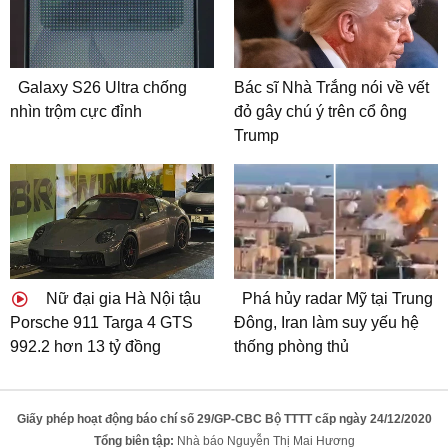
Galaxy S26 Ultra chống
Bác sĩ Nhà Trắng nói về vết
nhìn trộm cực đỉnh
đỏ gây chú ý trên cổ ông
Trump
Nữ đại gia Hà Nội tậu
Phá hủy radar Mỹ tại Trung
Porsche 911 Targa 4 GTS
Đông, Iran làm suy yếu hệ
992.2 hơn 13 tỷ đồng
thống phòng thủ
Giấy phép hoạt động báo chí số 29/GP-CBC Bộ TTTT cấp ngày 24/12/2020
Tổng biên tập:
Nhà báo Nguyễn Thị Mai Hương