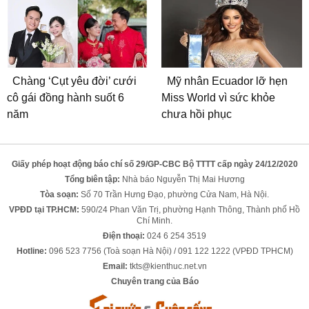
Chàng ‘Cụt yêu đời’ cưới
Mỹ nhân Ecuador lỡ hẹn
cô gái đồng hành suốt 6
Miss World vì sức khỏe
năm
chưa hồi phục
Giấy phép hoạt động báo chí số 29/GP-CBC Bộ TTTT cấp ngày 24/12/2020
Tổng biên tập:
Nhà báo Nguyễn Thị Mai Hương
Tòa soạn:
Số 70 Trần Hưng Đạo, phường Cửa Nam, Hà Nội.
VPĐD tại TP.HCM:
590/24 Phan Văn Trị, phường Hạnh Thông, Thành phố Hồ
Chí Minh.
Điện thoại:
024 6 254 3519
Hotline:
096 523 7756 (Toà soạn Hà Nội) / 091 122 1222 (VPĐD TPHCM)
Email:
tkts@kienthuc.net.vn
Chuyên trang của Báo