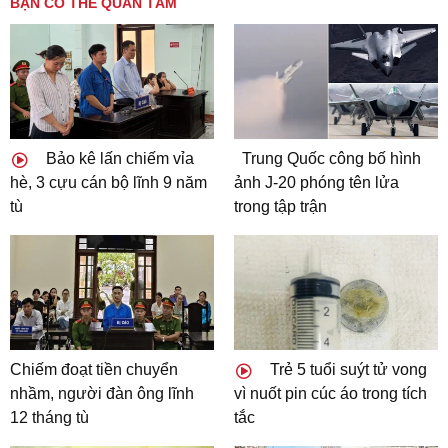
BẠN CÓ THỂ QUAN TÂM
Bảo kê lấn chiếm vỉa
Trung Quốc công bố hình
hè, 3 cựu cán bộ lĩnh 9 năm
ảnh J-20 phóng tên lửa
tù
trong tập trận
Chiếm đoạt tiền chuyển
Trẻ 5 tuổi suýt tử vong
nhầm, người đàn ông lĩnh
vì nuốt pin cúc áo trong tích
12 tháng tù
tắc