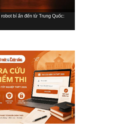
 robot bí ẩn đến từ Trung Quốc:
Cả hai công ty này đề
gọi vốn hàng trăm tri