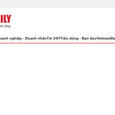
oanh nghiệp - Doanh nhân
Tin 24/7
Tiêu dùng - Bạn đọc
VietnamDa