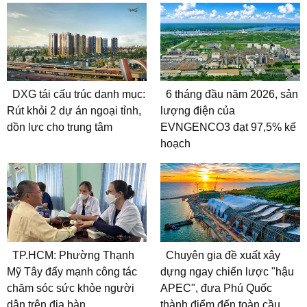
DXG tái cấu trúc danh mục:
6 tháng đầu năm 2026, sản
Rút khỏi 2 dự án ngoại tỉnh,
lượng điện của
dồn lực cho trung tâm
EVNGENCO3 đạt 97,5% kế
hoạch
TP.HCM: Phường Thạnh
Chuyên gia đề xuất xây
Mỹ Tây đẩy mạnh công tác
dựng ngay chiến lược "hậu
chăm sóc sức khỏe người
APEC", đưa Phú Quốc
dân trên địa bàn
thành điểm đến toàn cầu