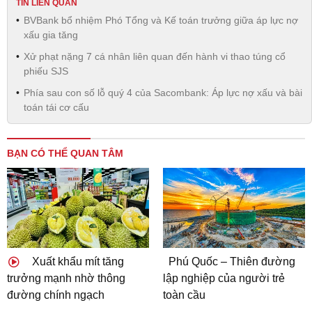
TIN LIÊN QUAN
BVBank bổ nhiệm Phó Tổng và Kế toán trưởng giữa áp lực nợ
xấu gia tăng
Xử phạt nặng 7 cá nhân liên quan đến hành vi thao túng cổ
phiếu SJS
Phía sau con số lỗ quý 4 của Sacombank: Áp lực nợ xấu và bài
toán tái cơ cấu
BẠN CÓ THỂ QUAN TÂM
Xuất khẩu mít tăng
Phú Quốc – Thiên đường
trưởng mạnh nhờ thông
lập nghiệp của người trẻ
đường chính ngạch
toàn cầu