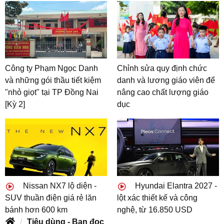
Công ty Phạm Ngọc Danh
Chỉnh sửa quy định chức
và những gói thầu tiết kiệm
danh và lương giáo viên để
"nhỏ giọt" tại TP Đồng Nai
nâng cao chất lượng giáo
[Kỳ 2]
dục
Nissan NX7 lộ diện -
Hyundai Elantra 2027 -
SUV thuần điện giá rẻ lăn
lột xác thiết kế và công
bánh hơn 600 km
nghệ, từ 16.850 USD
Tiêu dùng - Bạn đọc