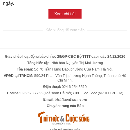
ngày.
Xem chi tiết
Giấy phép hoạt động báo chí số 29/GP-CBC Bộ TTTT cấp ngày 24/12/2020
Tổng biên tập:
Nhà báo Nguyễn Thị Mai Hương
Tòa soạn:
Số 70 Trần Hưng Đạo, phường Cửa Nam, Hà Nội.
VPĐD tại TP.HCM:
590/24 Phan Văn Trị, phường Hạnh Thông, Thành phố Hồ
Chí Minh.
Điện thoại:
024 6 254 3519
Hotline:
096 523 7756 (Toà soạn Hà Nội) / 091 122 1222 (VPĐD TPHCM)
Email:
tkts@kienthuc.net.vn
Chuyên trang của Báo