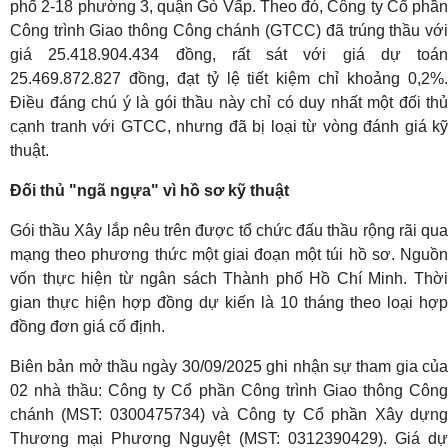
phố 2-18 phường 3, quận Gò Vấp. Theo đó, Công ty Cổ phần
Công trình Giao thông Công chánh (GTCC) đã trúng thầu với
giá 25.418.904.434 đồng, rất sát với giá dự toán
25.469.872.827 đồng, đạt tỷ lệ tiết kiệm chỉ khoảng 0,2%.
Điều đáng chú ý là gói thầu này chỉ có duy nhất một đối thủ
cạnh tranh với GTCC, nhưng đã bị loại từ vòng đánh giá kỹ
thuật.
Đối thủ "ngã ngựa" vì hồ sơ kỹ thuật
Gói thầu Xây lắp nêu trên được tổ chức đấu thầu rộng rãi qua
mạng theo phương thức một giai đoạn một túi hồ sơ. Nguồn
vốn thực hiện từ ngân sách Thành phố Hồ Chí Minh. Thời
gian thực hiện hợp đồng dự kiến là 10 tháng theo loại hợp
đồng đơn giá cố định.
Biên bản mở thầu ngày 30/09/2025 ghi nhận sự tham gia của
02 nhà thầu: Công ty Cổ phần Công trình Giao thông Công
chánh (MST: 0300475734) và Công ty Cổ phần Xây dựng
Thương mại Phương Nguyệt (MST: 0312390429). Giá dự