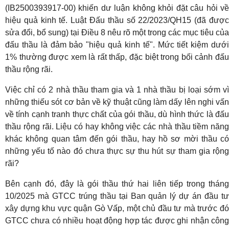
(IB2500393917-00) khiến dư luận không khỏi đặt câu hỏi về
hiệu quả kinh tế. Luật Đấu thầu số 22/2023/QH15 (đã được
sửa đổi, bổ sung) tại Điều 8 nêu rõ một trong các mục tiêu của
đấu thầu là đảm bảo "hiệu quả kinh tế". Mức tiết kiệm dưới
1% thường được xem là rất thấp, đặc biệt trong bối cảnh đấu
thầu rộng rãi.
Việc chỉ có 2 nhà thầu tham gia và 1 nhà thầu bị loại sớm vì
những thiếu sót cơ bản về kỹ thuật cũng làm dấy lên nghi vấn
về tính cạnh tranh thực chất của gói thầu, dù hình thức là đấu
thầu rộng rãi. Liệu có hay không việc các nhà thầu tiềm năng
khác không quan tâm đến gói thầu, hay hồ sơ mời thầu có
những yếu tố nào đó chưa thực sự thu hút sự tham gia rộng
rãi?
Bên cạnh đó, đây là gói thầu thứ hai liên tiếp trong tháng
10/2025 mà GTCC trúng thầu tại Ban quản lý dự án đầu tư
xây dựng khu vực quận Gò Vấp, một chủ đầu tư mà trước đó
GTCC chưa có nhiều hoạt động hợp tác được ghi nhận công