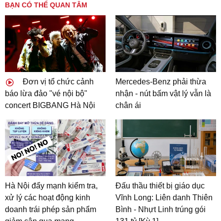
BẠN CÓ THỂ QUAN TÂM
Đơn vị tổ chức cảnh
Mercedes-Benz phải thừa
báo lừa đảo "vé nội bộ"
nhận - nút bấm vật lý vẫn là
concert BIGBANG Hà Nội
chân ái
Hà Nội đẩy mạnh kiểm tra,
Đấu thầu thiết bị giáo dục
xử lý các hoạt động kinh
Vĩnh Long: Liên danh Thiên
doanh trái phép sản phẩm
Bình - Nhựt Linh trúng gói