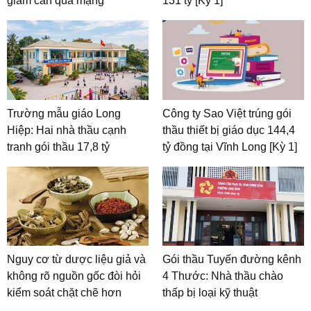
giảm cân qua mạng
131 tỷ [Kỳ 1]
Trường mẫu giáo Long
Công ty Sao Việt trúng gói
Hiệp: Hai nhà thầu cạnh
thầu thiết bị giáo dục 144,4
tranh gói thầu 17,8 tỷ
tỷ đồng tại Vĩnh Long [Kỳ 1]
Nguy cơ từ dược liệu giả và
Gói thầu Tuyến đường kênh
không rõ nguồn gốc đòi hỏi
4 Thước: Nhà thầu chào
kiểm soát chặt chẽ hơn
thấp bị loại kỹ thuật