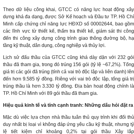
Theo dữ liệu công khai, GTCC có năng lực hoạt động xây
dựng khá đa dạng, được Sở Kế hoạch và Đầu tư TP. Hồ Chí
Minh cấp chứng chỉ năng lực HĐXD số 00002644, bao gồm
các lĩnh vực từ thiết kế, thẩm tra thiết kế, giám sát thi công
đến thi công xây dựng công trình giao thông đường bộ, hạ
tầng kỹ thuật, dân dụng, công nghiệp và thủy lợi.
Lịch sử đấu thầu của GTCC cũng khá dày dặn với 232 gói
thầu đã tham gia, trong đó trúng 156 gói (tỷ lệ ~67,2%). Tổng
giá trị các gói đã trúng (tính cả vai trò độc lập và liên danh) lên
đến hơn 9.585 tỷ đồng. Riêng với vai trò độc lập, tổng giá trị
trúng thầu là hơn 3.330 tỷ đồng. Địa bàn hoạt động chính là
TP. Hồ Chí Minh với 89 gói thầu đã tham gia.
Hiệu quả kinh tế và tính cạnh tranh: Những dấu hỏi đặt ra
Mặc dù việc lựa chọn nhà thầu tuân thủ quy trình khi đối thủ
duy nhất bị loại vì không đáp ứng yêu cầu kỹ thuật, nhưng tỷ
lệ tiết kiệm chỉ khoảng 0,2% tại gói thầu Xây lắp