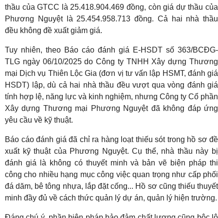
thầu của GTCC là 25.418.904.469 đồng, còn giá dự thầu của
Phương Nguyệt là 25.454.958.713 đồng. Cả hai nhà thầu
đều không đề xuất giảm giá.
Tuy nhiên, theo Báo cáo đánh giá E-HSDT số 363/BCĐG-
TLG ngày 06/10/2025 do Công ty TNHH Xây dựng Thương
mại Dịch vụ Thiên Lộc Gia (đơn vị tư vấn lập HSMT, đánh giá
HSDT) lập, dù cả hai nhà thầu đều vượt qua vòng đánh giá
tính hợp lệ, năng lực và kinh nghiệm, nhưng Công ty Cổ phần
Xây dựng Thương mại Phương Nguyệt đã không đáp ứng
yêu cầu về kỹ thuật.
Báo cáo đánh giá đã chỉ ra hàng loạt thiếu sót trong hồ sơ đề
xuất kỹ thuật của Phương Nguyệt. Cụ thể, nhà thầu này bị
đánh giá là không có thuyết minh và bản vẽ biện pháp thi
công cho nhiều hạng mục công việc quan trọng như cấp phối
đá dăm, bê tông nhựa, lắp đặt cống... Hồ sơ cũng thiếu thuyết
minh đầy đủ về cách thức quản lý dự án, quản lý hiện trường.
Đáng chú ý, phần biện pháp bảo đảm chất lượng cũng bộc lộ