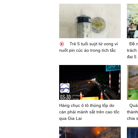
Trẻ 5 tuổi suýt tử vong vì
Đề n
nuốt pin cúc áo trong tích tắc
trách
đai 5
Hàng chục ô tô thủng lốp do
Quản
cán phải mảnh sắt trên cao tốc
thành
qua Gia Lai
chia 