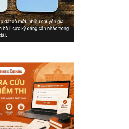
ip đắt đỏ mới, nhiều chuyên gia
Trong số đó, iPhone 1
 hời” cực kỳ đáng cân nhắc trong
người muốn tiết kiệm 
dài.
iPhone đời mới.