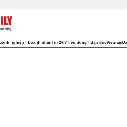
oanh nghiệp - Doanh nhân
Tin 24/7
Tiêu dùng - Bạn đọc
VietnamDa