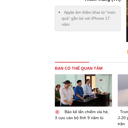
Apple âm thầm khai tử “món
quà” gắn bó với iPhone 17
năm
BẠN CÓ THỂ QUAN TÂM
Bảo kê lấn chiếm vỉa hè,
Tru
3 cựu cán bộ lĩnh 9 năm tù
J-20 
trận