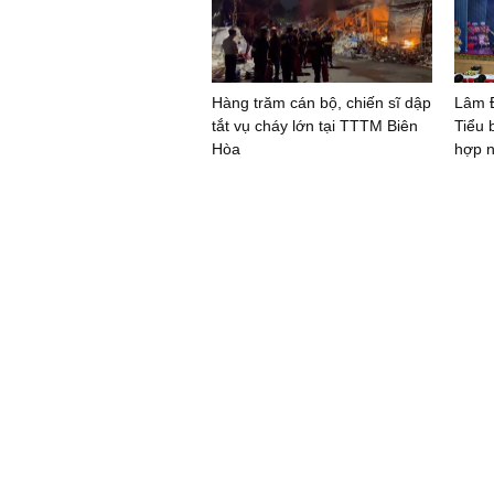
Hàng trăm cán bộ, chiến sĩ dập
Lâm Đ
tắt vụ cháy lớn tại TTTM Biên
Tiểu 
Hòa
hợp n