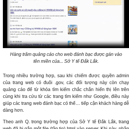
Hàng trăm quảng cáo cho web đánh bạc được gán vào
tên miền của... Sở Y tế Đắk Lắk.
Trong nhiều trường hợp, sau khi chiếm được quyền admin
của trang web có đuôi .gov, các đối tượng này còn chạy
quảng cáo để từ khóa tìm kiếm chắc chắn hiển thị lên trên
cùng khi tra cứu từ các trang tìm kiếm như Google, điều này
giúp các trang web đánh bạc có thể… tiếp cận khách hàng dễ
dàng hơn.
Theo anh Q. trong trường hợp của Sở Y tế Đắk Lắk, trang
web đã bị gắn một file (tập tin) html vào server. Khi này, nhân