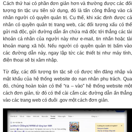
Cách thứ hai có phần đơn giản hơn và thường được các đối
tượng tin tặc ưu tiên sử dụng, đó là tấn công thẳng vào cá
nhân người có quyền quản trị. Cụ thể, khi xác định được cá
nhân có quyền quản trị trang web, các đối tượng xấu có thể
gửi mã độc, gửi đường dẫn ẩn chứa mã độc tới thẳng các tài
khoản cá nhân của người này như e-mail, tin nhắn hoặc tài
khoản mạng xã hội. Nếu người có quyền quản trị bấm vào
các đường dẫn này, ngay lập tức các thiết bị như máy tính,
điện thoại sẽ bị xâm nhập.
Từ đây, các đối tượng tin tặc sẽ có được tên đăng nhập và
mật khẩu của hệ thống website do nạn nhân phụ trách. Qua
đó, chúng hoàn toàn có thể “ra – vào” hệ thống website một
cách đơn giản, từ đó có thể cài cắm các đường dẫn ẩn thẳng
vào các trang web có đuôi .gov một cách đơn giản.