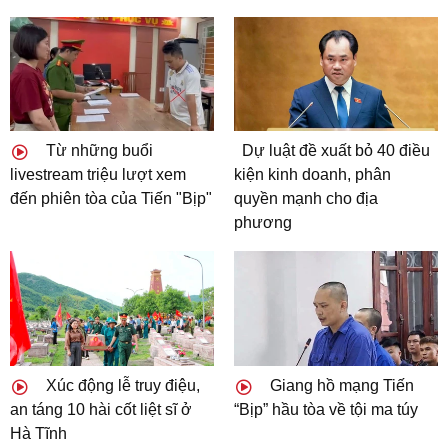
Từ những buổi
Dự luật đề xuất bỏ 40 điều
livestream triệu lượt xem
kiện kinh doanh, phân
đến phiên tòa của Tiến "Bịp"
quyền mạnh cho địa
phương
Xúc động lễ truy điệu,
Giang hồ mạng Tiến
an táng 10 hài cốt liệt sĩ ở
“Bịp” hầu tòa về tội ma túy
Hà Tĩnh