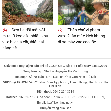
Sơn La đối mặt với
'Thần cồn' vi phạm
mưa lũ kéo dài, nhiều khu
vượt 2 lần mức kịch khung,
vực bị chia cắt, thiệt hại
đi xe máy vào cao tốc
nặng nề
Giấy phép hoạt động báo chí số 29/GP-CBC Bộ TTTT cấp ngày 24/12/2020
Tổng biên tập:
Nhà báo Nguyễn Thị Mai Hương
Tòa soạn:
Số 70 Trần Hưng Đạo, phường Cửa Nam, Hà Nội.
VPĐD tại TP.HCM:
590/24 Phan Văn Trị, phường Hạnh Thông, Thành phố Hồ
Chí Minh.
Điện thoại:
024 6 254 3519
Hotline:
096 523 7756 (Toà soạn Hà Nội) / 091 122 1222 (VPĐD TPHCM)
Email:
tkts@kienthuc.net.vn
Chuyên trang của Báo