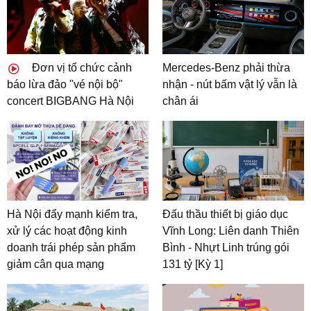
Đơn vị tổ chức cảnh
Mercedes-Benz phải thừa
báo lừa đảo "vé nội bộ"
nhận - nút bấm vật lý vẫn là
concert BIGBANG Hà Nội
chân ái
Hà Nội đẩy mạnh kiểm tra,
Đấu thầu thiết bị giáo dục
xử lý các hoạt động kinh
Vĩnh Long: Liên danh Thiên
doanh trái phép sản phẩm
Bình - Nhựt Linh trúng gói
giảm cân qua mạng
131 tỷ [Kỳ 1]