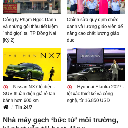
Công ty Phạm Ngọc Danh
Chỉnh sửa quy định chức
và những gói thầu tiết kiệm
danh và lương giáo viên để
"nhỏ giọt" tại TP Đồng Nai
nâng cao chất lượng giáo
[Kỳ 2]
dục
Nissan NX7 lộ diện -
Hyundai Elantra 2027 -
SUV thuần điện giá rẻ lăn
lột xác thiết kế và công
bánh hơn 600 km
nghệ, từ 16.850 USD
Tin 24/7
Nhà máy gạch ‘bức tử’ môi trường,