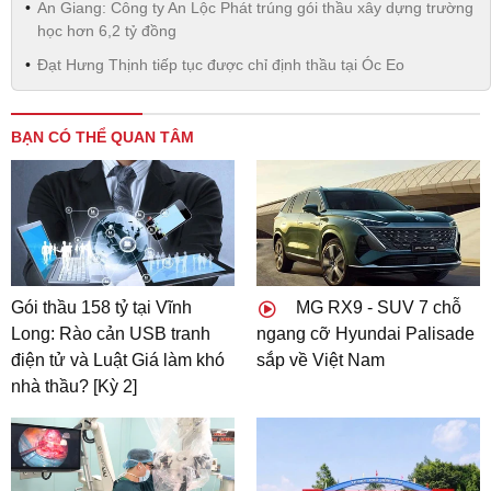
An Giang: Công ty An Lộc Phát trúng gói thầu xây dựng trường
học hơn 6,2 tỷ đồng
Đạt Hưng Thịnh tiếp tục được chỉ định thầu tại Óc Eo
BẠN CÓ THỂ QUAN TÂM
Gói thầu 158 tỷ tại Vĩnh
MG RX9 - SUV 7 chỗ
Long: Rào cản USB tranh
ngang cỡ Hyundai Palisade
điện tử và Luật Giá làm khó
sắp về Việt Nam
nhà thầu? [Kỳ 2]