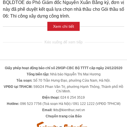
BQLDTOE do Phó Giám đốc Nguyễn Xuân Bằng ký, đơn vị
này đã phê duyệt kết quả lựa chọn nhà thầu cho Gói thầu số
06: Thi công xây dựng công trình.
Xem chi tiết
Giấy phép hoạt động báo chí số 29/GP-CBC Bộ TTTT cấp ngày 24/12/2020
Tổng biên tập:
Nhà báo Nguyễn Thị Mai Hương
Tòa soạn:
Số 70 Trần Hưng Đạo, phường Cửa Nam, Hà Nội.
VPĐD tại TP.HCM:
590/24 Phan Văn Trị, phường Hạnh Thông, Thành phố Hồ
Chí Minh.
Điện thoại:
024 6 254 3519
Hotline:
096 523 7756 (Toà soạn Hà Nội) / 091 122 1222 (VPĐD TPHCM)
Email:
tkts@kienthuc.net.vn
Chuyên trang của Báo