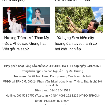
Hương Tràm - Vũ Thảo My
9X Lạng Sơn biến cây
- Đức Phúc sau Giọng hát
hoàng đàn tuyết thành cơ
Việt giờ ra sao?
hội khởi nghiệp
Giấy phép hoạt động báo chí số 29/GP-CBC Bộ TTTT cấp ngày 24/12/2020
Tổng biên tập:
Nhà báo Nguyễn Thị Mai Hương
Tòa soạn:
Số 70 Trần Hưng Đạo, phường Cửa Nam, Hà Nội.
VPĐD tại TP.HCM:
590/24 Phan Văn Trị, phường Hạnh Thông, Thành phố Hồ
Chí Minh.
Điện thoại:
024 6 254 3519
Hotline:
096 523 7756 (Toà soạn Hà Nội) / 091 122 1222 (VPĐD TPHCM)
Email:
tkts@kienthuc.net.vn