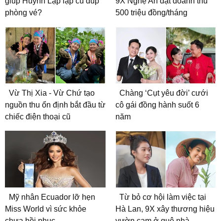
giúp Huỳnh Lập lập cú đúp
9X Nghệ An đạt doanh thu
phòng vé?
500 triệu đồng/tháng
Vừ Thị Xia - Vừ Chứ tạo
Chàng ‘Cụt yêu đời’ cưới
nguồn thu ổn định bắt đầu từ
cô gái đồng hành suốt 6
chiếc điện thoại cũ
năm
Mỹ nhân Ecuador lỡ hẹn
Từ bỏ cơ hội làm việc tại
Miss World vì sức khỏe
Hà Lan, 9X xây thương hiệu
chưa hồi phục
vườn cam ở quê nhà