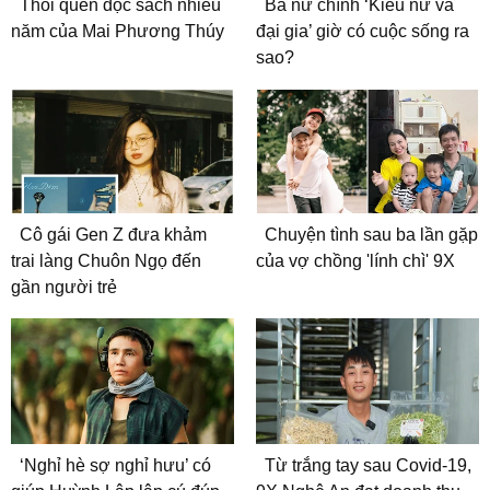
Thói quen đọc sách nhiều
Ba nữ chính ‘Kiều nữ và
năm của Mai Phương Thúy
đại gia’ giờ có cuộc sống ra
sao?
Cô gái Gen Z đưa khảm
Chuyện tình sau ba lần gặp
trai làng Chuôn Ngọ đến
của vợ chồng 'lính chì' 9X
gần người trẻ
‘Nghỉ hè sợ nghỉ hưu’ có
Từ trắng tay sau Covid-19,