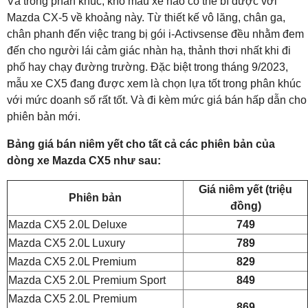
Và trong phân khúc, khó mẫu xe nào có thể bì được với
Mazda CX-5 về khoảng này. Từ thiết kế vô lăng, chân ga,
chân phanh đến việc trang bị gói i-Activsense đều nhằm đem
đến cho người lái cảm giác nhàn hạ, thảnh thơi nhất khi đi
phố hay chạy đường trường. Đặc biệt trong tháng 9/2023,
mẫu xe CX5 đang được xem là chọn lựa tốt trong phân khúc
với mức doanh số rất tốt. Và đi kèm mức giá bán hấp dẫn cho
phiên bản mới.
Bảng giá bán niêm yết cho tất cả các phiên bản của
dòng xe Mazda CX5 như sau:
Giá niêm yết (triệu
Phiên bản
đồng)
Mazda CX5 2.0L Deluxe
749
Mazda CX5 2.0L Luxury
789
Mazda CX5 2.0L Premium
829
Mazda CX5 2.0L Premium Sport
849
Mazda CX5 2.0L Premium
869