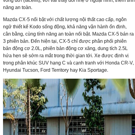
vòng đời (facelift), với vài thay đổi nhẹ ở ngoại hình, thêm tính
năng an toàn.
Mazda CX-5 nổi bật với chất lượng nội thất cao cấp, ngôn
ngữ thiết kế Kodo sống động, khả năng vận hành ổn định,
cân bằng, cùng tính năng an toàn nổi bật. Mazda CX-5 bán ra
3 phiên bản. Đến hiện tại, CX-5 chỉ được phân phối phiên
bản động cơ 2.0L, phiên bản động cơ xăng, dung tích 2.5L
hứa hẹn sẽ sớm ra mắt trong thời gian tới. Xe được định vị
trong phân khúc SUV hạng C và cạnh tranh với Honda CR-V,
Hyundai Tucson, Ford Territory hay Kia Sportage.