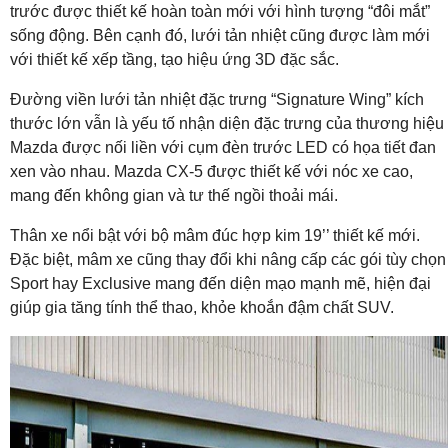
trước được thiết kế hoàn toàn mới với hình tượng “đôi mắt”
sống động. Bên cạnh đó, lưới tản nhiệt cũng được làm mới
với thiết kế xếp tầng, tạo hiệu ứng 3D đặc sắc.
Đường viền lưới tản nhiệt đặc trưng “Signature Wing” kích
thước lớn vẫn là yếu tố nhận diện đặc trưng của thương hiệu
Mazda được nối liền với cụm đèn trước LED có họa tiết đan
xen vào nhau. Mazda CX-5 được thiết kế với nóc xe cao,
mang đến không gian và tư thế ngồi thoải mái.
Thân xe nổi bật với bộ mâm đúc hợp kim 19’’ thiết kế mới.
Đặc biệt, mâm xe cũng thay đổi khi nâng cấp các gói tùy chọn
Sport hay Exclusive mang đến diện mạo mạnh mẽ, hiện đại
giúp gia tăng tính thể thao, khỏe khoắn đậm chất SUV.