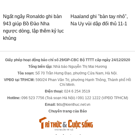
Ngất ngây Ronaldo ghi bàn
Haaland ghi "bàn tay nhỏ",
943 giúp Bồ Đào Nha
Na Uy vùi dập đối thủ 11-1
ngược dòng, lập thêm kỷ lục
khủng
Giấy phép hoạt động báo chí số 29/GP-CBC Bộ TTTT cấp ngày 24/12/2020
Tổng biên tập:
Nhà báo Nguyễn Thị Mai Hương
Tòa soạn:
Số 70 Trần Hưng Đạo, phường Cửa Nam, Hà Nội.
VPĐD tại TP.HCM:
590/24 Phan Văn Trị, phường Hạnh Thông, Thành phố Hồ
Chí Minh.
Điện thoại:
024 6 254 3519
Hotline:
096 523 7756 (Toà soạn Hà Nội) / 091 122 1222 (VPĐD TPHCM)
Email:
tkts@kienthuc.net.vn
Chuyên trang của Báo