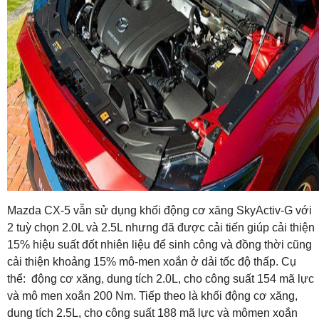
Mazda CX-5 vẫn sử dụng khối động cơ xăng SkyActiv-G với
2 tuỳ chọn 2.0L và 2.5L nhưng đã được cải tiến giúp cải thiện
15% hiệu suất đốt nhiên liệu để sinh công và đồng thời cũng
cải thiện khoảng 15% mô-men xoắn ở dải tốc độ thấp. Cụ
thể: động cơ xăng, dung tích 2.0L, cho công suất 154 mã lực
và mô men xoắn 200 Nm. Tiếp theo là khối động cơ xăng,
dung tích 2.5L, cho công suất 188 mã lực và mômen xoắn