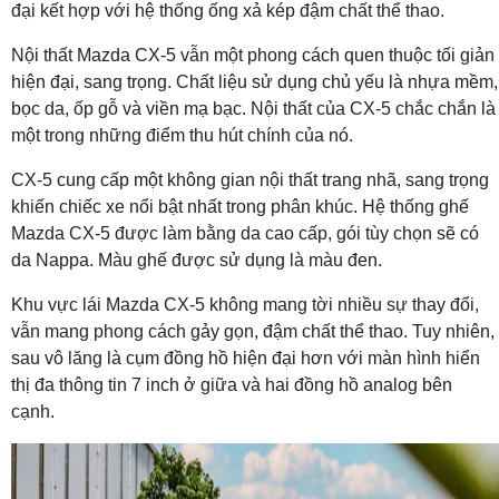
đại kết hợp với hệ thống ống xả kép đậm chất thể thao.
Nội thất Mazda CX-5 vẫn một phong cách quen thuộc tối giản
hiện đại, sang trọng. Chất liệu sử dụng chủ yếu là nhựa mềm,
bọc da, ốp gỗ và viền mạ bạc. Nội thất của CX-5 chắc chắn là
một trong những điểm thu hút chính của nó.
CX-5 cung cấp một không gian nội thất trang nhã, sang trọng
khiến chiếc xe nổi bật nhất trong phân khúc. Hệ thống ghế
Mazda CX-5 được làm bằng da cao cấp, gói tùy chọn sẽ có
da Nappa. Màu ghế được sử dụng là màu đen.
Khu vực lái Mazda CX-5 không mang tời nhiều sự thay đổi,
vẫn mang phong cách gảy gọn, đậm chất thể thao. Tuy nhiên,
sau vô lăng là cụm đồng hồ hiện đại hơn với màn hình hiển
thị đa thông tin 7 inch ở giữa và hai đồng hồ analog bên
cạnh.