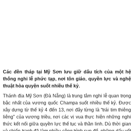
Các đền tháp tại Mỹ Sơn lưu giữ dấu tích của một hệ
thống nghi lễ phức tạp, nơi tôn giáo, quyền lực và nghệ
thuật hòa quyện suốt nhiều thế kỷ.
Thánh địa Mỹ Sơn (Đà Nẵng) là trung tâm nghi lễ quan trọng
bậc nhất của vương quốc Champa suốt nhiều thế kỷ. Được
xây dựng từ thế kỷ 4 đến 13, nơi đây từng là “trái tim thiêng
liêng” của vương triều, nơi các vị vua thực hiện những nghi
thức kết nối giữa quyền lực thế tục và thần linh. Dù thời gian
và chiến tranh đã làm nhiều công trình sụp đổ, những dấu vết