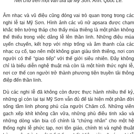
Nét chữ trên một văn bia tại Mỹ Sơn. Ảnh: Quốc Lê.
Âm nhạc và vũ điệu cũng đóng vai trò quan trọng trong các
nghi lễ tại Mỹ Sơn. Hình ảnh các vũ nữ apsara được chạm
khắc trên tường tháp cho thấy múa thiêng là một phần không
thể thiếu trong việc dâng lễ lên thần linh. Những điệu múa
uyển chuyển, kết hợp với nhịp trống và âm thanh của các
nhạc cụ cổ, tạo nên một không gian giàu tính thiêng, nơi con
người có thể “giao tiếp” với thế giới siêu nhiên. Đây không
chỉ là biểu diễn nghệ thuật mà còn là một hình thức nghi lễ,
nơi cơ thể con người trở thành phương tiện truyền tải thông
điệp đến thần linh.
Dù các nghi lễ đã không còn được thực hành nhiều thế kỷ,
những gì còn lại tại Mỹ Sơn vẫn đủ để tái hiện một phần đời
sống tâm linh phong phú của người Chăm cổ. Những viên
gạch xếp khít không cần vữa, những phù điêu tinh xảo và
những dòng văn bia cổ chính là “chứng nhân” cho một hệ
thống nghi lễ phức tạp, nơi tôn giáo, chính trị và nghệ thuật