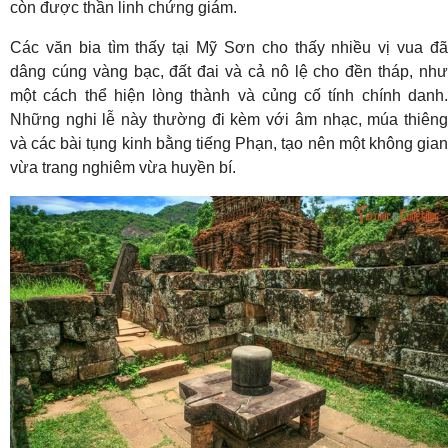
còn được thần linh chứng giám.
Các văn bia tìm thấy tại Mỹ Sơn cho thấy nhiều vị vua đã
dâng cúng vàng bạc, đất đai và cả nô lệ cho đền tháp, như
một cách thể hiện lòng thành và củng cố tính chính danh.
Những nghi lễ này thường đi kèm với âm nhạc, múa thiêng
và các bài tụng kinh bằng tiếng Phạn, tạo nên một không gian
vừa trang nghiêm vừa huyền bí.