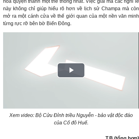
hòa quyện thành một thể thống nhất. Việc giải mã các nghi lễ
này không chỉ giúp hiểu rõ hơn về lịch sử Champa mà còn
mở ra một cánh cửa về thế giới quan của một nền văn minh
từng rực rỡ bên bờ Biển Đông.
Play
Video
Xem video: Bộ Cửu Đỉnh triều Nguyễn - bảo vật độc đáo
của Cố đô Huế.
T.B (tổng hợp)