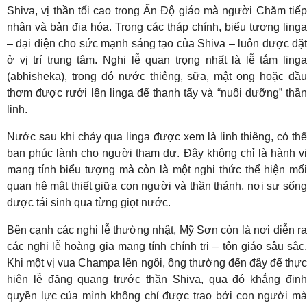
Shiva, vị thần tối cao trong Ấn Độ giáo mà người Chăm tiếp
nhận và bản địa hóa. Trong các tháp chính, biểu tượng linga
– đại diện cho sức mạnh sáng tạo của Shiva – luôn được đặt
ở vị trí trung tâm. Nghi lễ quan trọng nhất là lễ tắm linga
(abhisheka), trong đó nước thiêng, sữa, mật ong hoặc dầu
thơm được rưới lên linga để thanh tẩy và “nuôi dưỡng” thần
linh.
Nước sau khi chảy qua linga được xem là linh thiêng, có thể
ban phúc lành cho người tham dự. Đây không chỉ là hành vi
mang tính biểu tượng mà còn là một nghi thức thể hiện mối
quan hệ mật thiết giữa con người và thần thánh, nơi sự sống
được tái sinh qua từng giọt nước.
Bên cạnh các nghi lễ thường nhật, Mỹ Sơn còn là nơi diễn ra
các nghi lễ hoàng gia mang tính chính trị – tôn giáo sâu sắc.
Khi một vị vua Champa lên ngôi, ông thường đến đây để thực
hiện lễ đăng quang trước thần Shiva, qua đó khẳng định
quyền lực của mình không chỉ được trao bởi con người mà