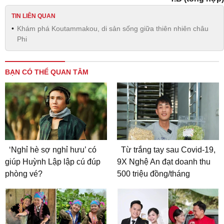
TIN LIÊN QUAN
Khám phá Koutammakou, di sản sống giữa thiên nhiên châu
Phi
BẠN CÓ THỂ QUAN TÂM
‘Nghỉ hè sợ nghỉ hưu’ có
Từ trắng tay sau Covid-19,
giúp Huỳnh Lập lập cú đúp
9X Nghệ An đạt doanh thu
phòng vé?
500 triệu đồng/tháng