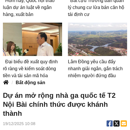
Hôm nay, Quốc hội thảo
Bắt cựu Trưởng ban quản
luận dự án luật về ngân
lý chung cư lừa bán căn hộ
hàng, xuất bản
tái định cư
Đại biểu đề xuất quy định
Lâm Đồng yêu cầu đẩy
rõ ràng về kiểm soát dòng
nhanh giải ngân, gắn trách
tiền và tài sản mã hóa
nhiệm người đứng đầu
Bất động sản
Dự án mở rộng nhà ga quốc tế T2
Nội Bài chính thức được khánh
thành
19/12/2025 10:08